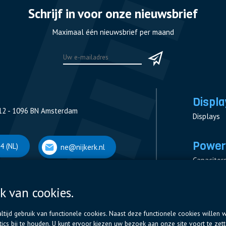
Schrijf in voor onze nieuwsbrief
Maximaal één nieuwsbrief per maand
Displa
12 - 1096 BN Amsterdam
Displays
Power
4 (NL)
ne@nijkerk.nl
Capacitor
Contactor
Measurem
k van cookies.
 Antwerpen
Resistors
tijd gebruik van functionele cookies. Naast deze functionele cookies willen w
cs bij te houden. U kunt ervoor kiezen uw bezoek aan onze site voort te zet