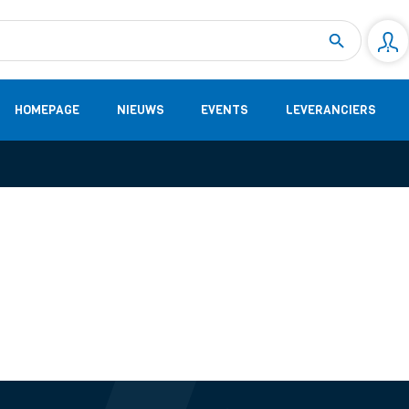
Measurement
(32)
DC Energy Meters
(3)
EVCC (Electric Vehicle Communication Controller)
(1)
Shunt based measurement modules CAN
(28)
HOMEPAGE
NIEUWS
EVENTS
LEVERANCIERS