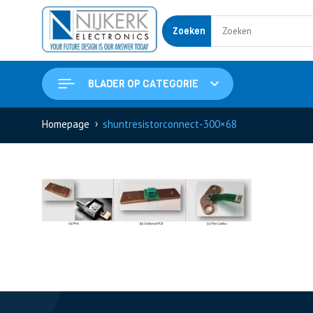
Zoeken
BLADER OP CATEGORIE
›
Homepage
shuntresistorconnect-300×68