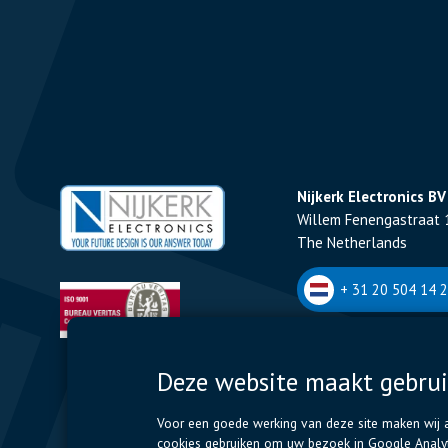
Nijkerk Electronics BV
Willem Fenengastraat 
The Netherlands
+ 31 20 504 14 2
Nijkerk Electronics NV
Deze website maakt gebrui
Romeynsweel 7 - 2030
Belgium
Voor een goede werking van deze site maken wij al
cookies gebruiken om uw bezoek in Google Analyti