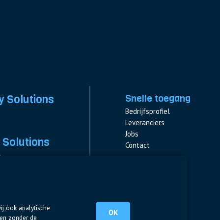
y Solutions
Snelle toegang
Bedrijfsprofiel
Leveranciers
Jobs
 Solutions
Contact
s
s & Fuses
Volg ons
ent
LinkedIn
ij ook analytische
OK
ten zonder de