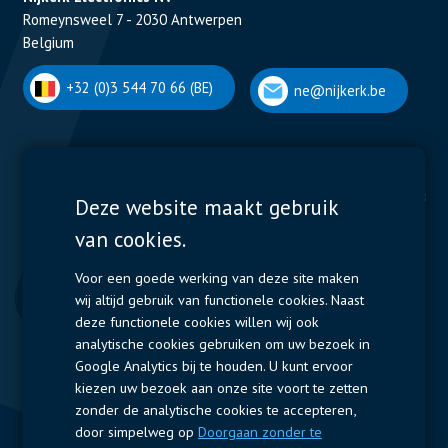
Romeynsweel 7 - 2030 Antwerpen
Belgium
+32 (0)3 544 70 66 (BE)
ne@nijkerk.be
Display Solutions
Power Solutions
Deze website maakt gebruik
van cookies.
Displays
Capacitors
Contactors & Fuses
Voor een goede werking van deze site maken
wij altijd gebruik van functionele cookies. Naast
Measurement
deze functionele cookies willen wij ook
analytische cookies gebruiken om uw bezoek in
Resistors
Google Analytics bij te houden. U kunt ervoor
kiezen uw bezoek aan onze site voort te zetten
Snelle toegang
zonder de analytische cookies te accepteren,
door simpelweg op
Doorgaan zonder te
Bedrijfsprofiel
Leveranciers
Jobs
Contact