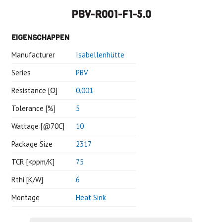
PBV-R001-F1-5.0
EIGENSCHAPPEN
Manufacturer
Isabellenhütte
Series
PBV
Resistance [Ω]
0.001
Tolerance [%]
5
Wattage [@70C]
10
Package Size
2317
TCR [<ppm/K]
75
Rthi [K/W]
6
Montage
Heat Sink