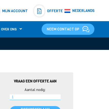
Resistors
(781)
NEDERLANDS
MIJN ACCOUNT
OFFERTE
Shunt Resistor
(781)
NEEM CONTACT OP
OVER ONS
VRAAG EEN OFFERTE AAN
Aantal nodig: