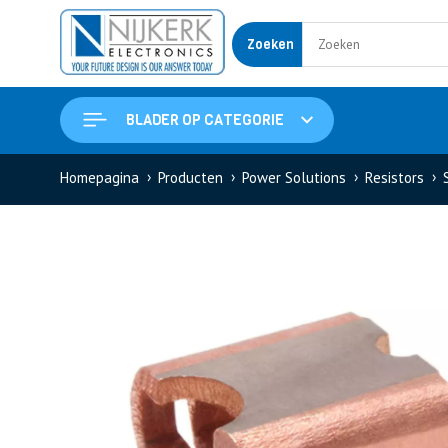
Zoeken
BLADER OP CATEGORIE
Homepagina
Producten
Power Solutions
Resistors