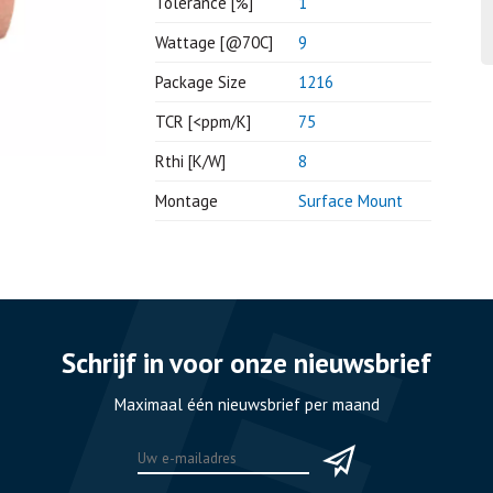
Tolerance [%]
1
Wattage [@70C]
9
Package Size
1216
TCR [<ppm/K]
75
Rthi [K/W]
8
Montage
Surface Mount
Schrijf in voor onze nieuwsbrief
Maximaal één nieuwsbrief per maand