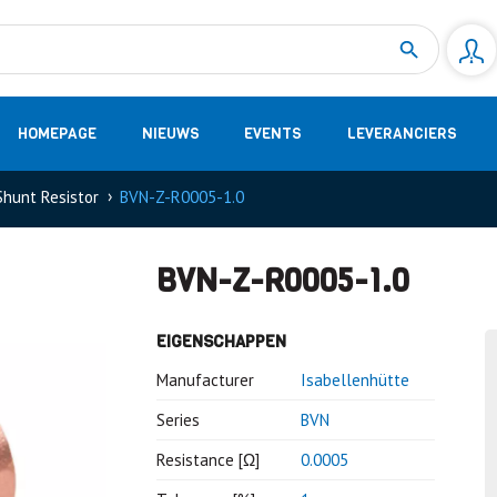
Measurement
(32)
DC Energy Meters
(3)
EVCC (Electric Vehicle Communication Controller)
(1)
Shunt based measurement modules CAN
(28)
HOMEPAGE
NIEUWS
EVENTS
LEVERANCIERS
Shunt Resistor
BVN-Z-R0005-1.0
BVN-Z-R0005-1.0
EIGENSCHAPPEN
Manufacturer
Isabellenhütte
Series
BVN
Resistance [Ω]
0.0005