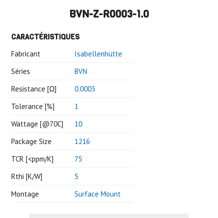
BVN-Z-R0003-1.0
CARACTÉRISTIQUES
Fabricant
Isabellenhütte
Séries
BVN
Resistance [Ω]
0.0003
Tolerance [%]
1
Wattage [@70C]
10
Package Size
1216
TCR [<ppm/K]
75
Rthi [K/W]
5
Montage
Surface Mount