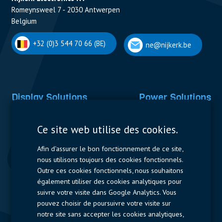
Romeynsweel 7 - 2030 Antwerpen
Belgium
+32 (0)3 544 70 66 (BE)
ne@nijkerk.be
Display Solutions
Power Solutions
Displays
Capacitors
Ce site web utilise des cookies.
Contactors & Fuses
Afin d'assurer le bon fonctionnement de ce site,
Measurement
nous utilisons toujours des cookies fonctionnels.
Outre ces cookies fonctionnels, nous souhaitons
Resistors
également utiliser des cookies analytiques pour
suivre votre visite dans Google Analytics. Vous
Accès rapide
pouvez choisir de poursuivre votre visite sur
notre site sans accepter les cookies analytiques,
Profil de l’entreprise
Fournisseurs
Jobs
Contact