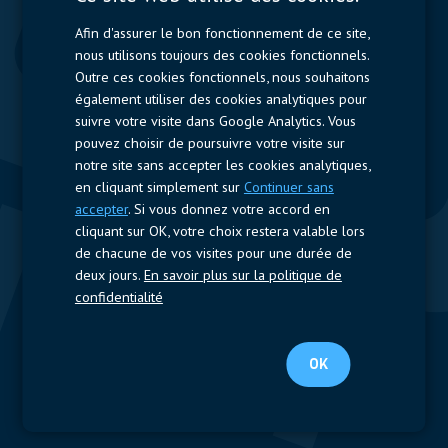
Contactors & Fuses
Afin d'assurer le bon fonctionnement de ce site,
Measurement
nous utilisons toujours des cookies fonctionnels.
Outre ces cookies fonctionnels, nous souhaitons
Resistors
également utiliser des cookies analytiques pour
suivre votre visite dans Google Analytics. Vous
Accès rapide
pouvez choisir de poursuivre votre visite sur
notre site sans accepter les cookies analytiques,
Profil de l’entreprise
Fournisseurs
Jobs
Contact
en cliquant simplement sur
Continuer sans
accepter
. Si vous donnez votre accord en
Suivez-nous
cliquant sur OK, votre choix restera valable lors
de chacune de vos visites pour une durée de
LinkedIn
deux jours.
En savoir plus sur la politique de
confidentialité
© 2025 Nijkerk Electronics |
Mentions légales
-
Politique de vie
privée
OK