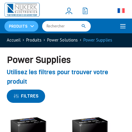
Resistors
(781)
Shunt Resistor
(781)
PRODUITS
Accueil
Produits
Power Solutions
Power Supplies
Power Supplies
Utilisez les filtres pour trouver votre
produit
FILTRES