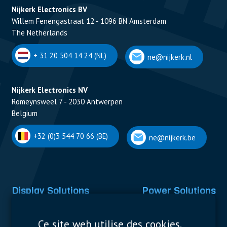
Nijkerk Electronics BV
Willem Fenengastraat 12 - 1096 BN Amsterdam
The Netherlands
+ 31 20 504 14 24 (NL)
ne@nijkerk.nl
Nijkerk Electronics NV
Romeynsweel 7 - 2030 Antwerpen
Belgium
+32 (0)3 544 70 66 (BE)
ne@nijkerk.be
Display Solutions
Power Solutions
Displays
Capacitors
Ce site web utilise des cookies.