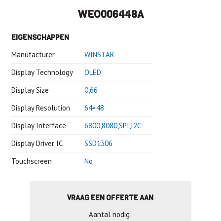
WEO006448A
EIGENSCHAPPEN
Manufacturer
WINSTAR
Display Technology
OLED
Display Size
0,66
Display Resolution
64×48
Display Interface
6800,8080,SPI,I2C
Display Driver IC
SSD1306
Touchscreen
No
VRAAG EEN OFFERTE AAN
Aantal nodig: