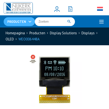
Resistors
(781)
Shunt Resistor
(781)
PRODUCTEN
Homepagina
Producten
Display Solutions
Displays
OLED
WEO006448A