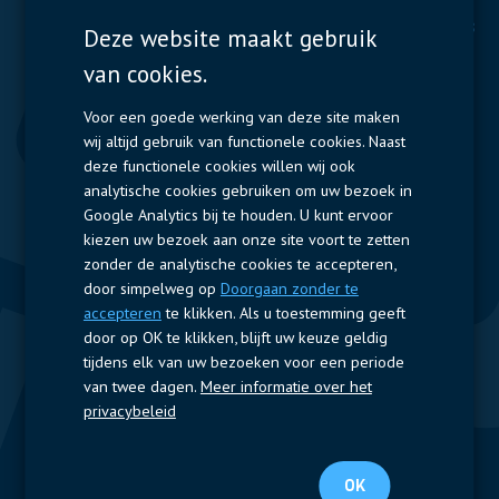
Display Solutions
Power Solutions
Deze website maakt gebruik
van cookies.
Displays
Capacitors
Contactors & Fuses
Voor een goede werking van deze site maken
wij altijd gebruik van functionele cookies. Naast
Measurement
deze functionele cookies willen wij ook
analytische cookies gebruiken om uw bezoek in
Resistors
Google Analytics bij te houden. U kunt ervoor
kiezen uw bezoek aan onze site voort te zetten
Snelle toegang
zonder de analytische cookies te accepteren,
door simpelweg op
Doorgaan zonder te
Bedrijfsprofiel
Leveranciers
Jobs
Contact
accepteren
te klikken. Als u toestemming geeft
door op OK te klikken, blijft uw keuze geldig
Volg ons
tijdens elk van uw bezoeken voor een periode
van twee dagen.
Meer informatie over het
LinkedIn
privacybeleid
© 2025 Nijkerk Electronics |
Terms of use
-
Privacybeleid
OK