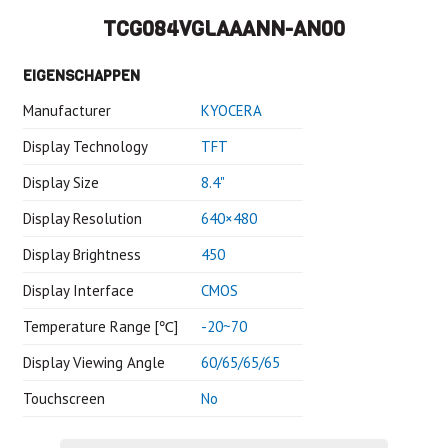
TCG084VGLAAANN-AN00
EIGENSCHAPPEN
Manufacturer
KYOCERA
Display Technology
TFT
Display Size
8.4"
Display Resolution
640×480
Display Brightness
450
Display Interface
CMOS
Temperature Range [℃]
-20~70
Display Viewing Angle
60/65/65/65
Touchscreen
No