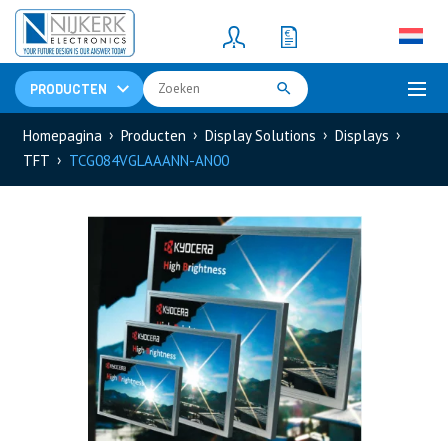
Resistors
(781)
Shunt Resistor
(781)
PRODUCTEN
Homepagina
Producten
Display Solutions
Displays
TFT
TCG084VGLAAANN-AN00