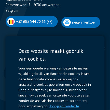
Romeynsweel 7 - 2030 Antwerpen
Belgium
+32 (0)3 544 70 66 (BE)
ne@nijkerk.be
Display Solutions
Power Solutions
Deze website maakt gebruik
van cookies.
Displays
Capacitors
Contactors & Fuses
Voor een goede werking van deze site maken
wij altijd gebruik van functionele cookies. Naast
Measurement
deze functionele cookies willen wij ook
analytische cookies gebruiken om uw bezoek in
Resistors
Google Analytics bij te houden. U kunt ervoor
kiezen uw bezoek aan onze site voort te zetten
Snelle toegang
zonder de analytische cookies te accepteren,
door simpelweg op
Doorgaan zonder te
Bedrijfsprofiel
Leveranciers
Jobs
Contact