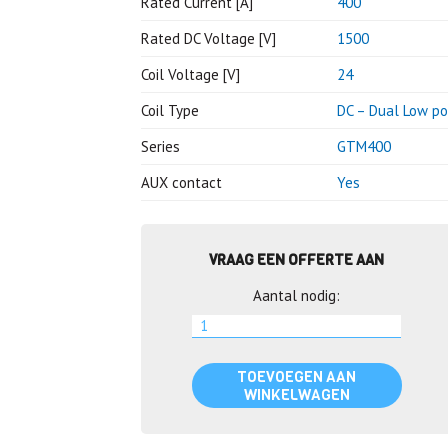
Rated Current [A]
400
Rated DC Voltage [V]
1500
Coil Voltage [V]
24
Coil Type
DC – Dual Low p
Series
GTM400
AUX contact
Yes
VRAAG EEN OFFERTE AAN
Aantal nodig:
TOEVOEGEN AAN
WINKELWAGEN