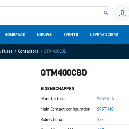
Measurement
(32)
DC Energy Meters
(3)
EVCC (Electric Vehicle Communication Controller)
(1)
Shunt based measurement modules CAN
(28)
HOMEPAGE
NIEUWS
EVENTS
LEVERANCIERS
& Fuses
Contactors
GTM400CBD
GTM400CBD
EIGENSCHAPPEN
Manufacturer
SENSATA
Main Contact configuration
SPST-NO
Bidirectional
Yes