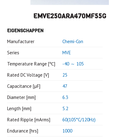
EMVE250ARA470MF55G
EIGENSCHAPPEN
Manufacturer
Chemi-Con
Series
MVE
Temperature Range [℃]
-40 ～ 105
Rated DC Voltage [V]
25
Capacitance [μF]
47
Diameter [mm]
6.3
Length [mm]
5.2
Rated Ripple [mArms]
60(105°C/120Hz)
Endurance [hrs]
1000