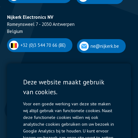
Nijkerk Electronics NV
Romeynsweel 7 - 2030 Antwerpen
Belgium
+32 (0)3 544 70 66 (BE)
ne@nijkerk.be
Display Solutions
Power Solutions
Deze website maakt gebruik
van cookies.
Displays
Capacitors
Contactors & Fuses
Voor een goede werking van deze site maken
wij altijd gebruik van functionele cookies. Naast
Measurement
deze functionele cookies willen wij ook
analytische cookies gebruiken om uw bezoek in
Resistors
Google Analytics bij te houden. U kunt ervoor
kiezen uw bezoek aan onze site voort te zetten