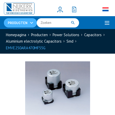
Resistors
(781)
Shunt Resistor
(781)
PRODUCTEN
Homepagina
Producten
Power Solutions
Capacitors
Aluminium electrolytic Capacitors
Smd
EMVE250ARA470MF55G