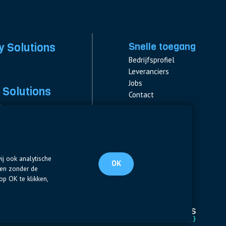
y Solutions
Snelle toegang
Bedrijfsprofiel
Leveranciers
Jobs
 Solutions
Contact
s
s & Fuses
Volg ons
ent
LinkedIn
ij ook analytische
OK
ten zonder de
op OK te klikken,