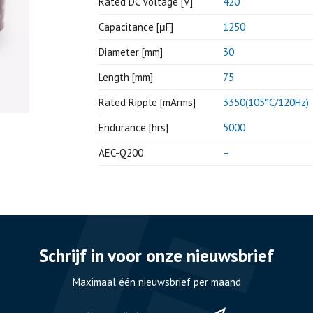
Rated DC Voltage [V]
420
Capacitance [μF]
1250
Diameter [mm]
30
Length [mm]
75
Rated Ripple [mArms]
3350(105°C/120Hz)
Endurance [hrs]
5000
AEC-Q200
–
Schrijf in voor onze nieuwsbrief
Maximaal één nieuwsbrief per maand