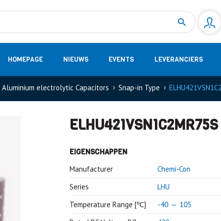
Measurement
(32)
DC Energy Meters
(3)
EVCC (Electric Vehicle Communication Controller)
(1)
Shunt based measurement modules CAN
(28)
HOMEPAGE
NIEUWS
EVENTS
LEVERANCIERS
Aluminium electrolytic Capacitors
Snap-in Type
ELHU421VSN1C
ELHU421VSN1C2MR75S
EIGENSCHAPPEN
Manufacturer
Chemi-Con
Series
LHU
Temperature Range [℃]
-40 ～ 105