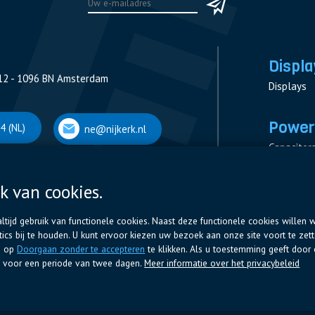
Displa
12 - 1096 BN Amsterdam
Displays
Power
4 (NL)
ne@nijkerk.nl
Capacitor
Contactor
Measurem
k van cookies.
 Antwerpen
Resistors
tijd gebruik van functionele cookies. Naast deze functionele cookies willen w
cs bij te houden. U kunt ervoor kiezen uw bezoek aan onze site voort te zet
66 (BE)
ne@nijkerk.be
g op
Doorgaan zonder te accepteren
te klikken. Als u toestemming geeft door 
en voor een periode van twee dagen.
Meer informatie over het privacybeleid