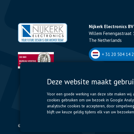
Nijkerk Electronics BV
Willem Fenengastraat 
The Netherlands
+ 31 20 504 14 2
Nijkerk Electronics NV
Deze website maakt gebrui
Romeynsweel 7 - 2030
Belgium
Voor een goede werking van deze site maken wij al
cookies gebruiken om uw bezoek in Google Analyti
+32 (0)3 544 70 
analytische cookies te accepteren, door simpelwe
blijft uw keuze geldig tijdens elk van uw bezoek
© 2024 Nijkerk Electronics |
Terms of use
-
Privacybeleid