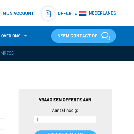
Resistors
(781)
NEDERLANDS
MIJN ACCOUNT
OFFERTE
Shunt Resistor
(781)
NEEM CONTACT OP
OVER ONS
2MR75S
VRAAG EEN OFFERTE AAN
Aantal nodig: