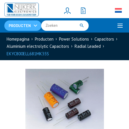
Resistors
(781)
Shunt Resistor
(781)
PRODUCTEN
Homepagina
Producten
Power Solutions
Capacitors
Aluminium electrolytic Capacitors
Radial Leaded
EKYC800ELL681MK35S