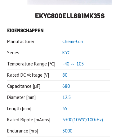
EKYC800ELL681MK35S
EIGENSCHAPPEN
Manufacturer
Chemi-Con
Series
KYC
Temperature Range [℃]
-40 ～ 105
Rated DC Voltage [V]
80
Capacitance [μF]
680
Diameter [mm]
12.5
Length [mm]
35
Rated Ripple [mArms]
3300(105℃/100kHz)
Endurance [hrs]
5000