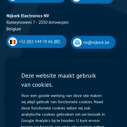
Nijkerk Electronics NV
Romeynsweel 7 - 2030 Antwerpen
Belgium
+32 (0)3 544 70 66 (BE)
ne@nijkerk.be
Display Solutions
Power Solutions
Deze website maakt gebruik
van cookies.
Displays
Capacitors
Contactors & Fuses
Voor een goede werking van deze site maken
wij altijd gebruik van functionele cookies. Naast
Measurement
deze functionele cookies willen wij ook
analytische cookies gebruiken om uw bezoek in
Resistors
Google Analytics bij te houden. U kunt ervoor
kiezen uw bezoek aan onze site voort te zetten