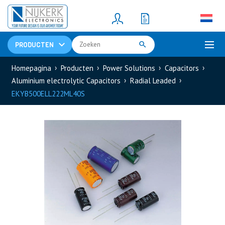
Resistors
(781)
Shunt Resistor
(781)
PRODUCTEN
Homepagina
Producten
Power Solutions
Capacitors
Aluminium electrolytic Capacitors
Radial Leaded
EKYB500ELL222ML40S