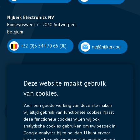
Nijkerk Electronics NV
Romeynsweel 7 - 2030 Antwerpen
Belgium
+32 (0)3 544 70 66 (BE)
ne@nijkerk.be
Display Solutions
Power Solutions
Deze website maakt gebruik
van cookies.
Displays
Capacitors
Contactors & Fuses
Voor een goede werking van deze site maken
wij altijd gebruik van functionele cookies. Naast
Measurement
deze functionele cookies willen wij ook
analytische cookies gebruiken om uw bezoek in
Resistors
Google Analytics bij te houden. U kunt ervoor
kiezen uw bezoek aan onze site voort te zetten