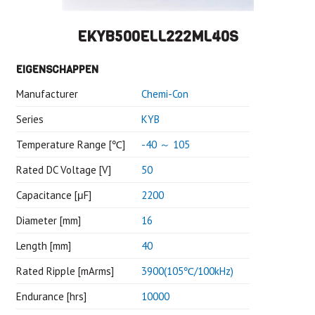
EKYB500ELL222ML40S
EIGENSCHAPPEN
Manufacturer
Chemi-Con
Series
KYB
Temperature Range [℃]
-40 ～ 105
Rated DC Voltage [V]
50
Capacitance [μF]
2200
Diameter [mm]
16
Length [mm]
40
Rated Ripple [mArms]
3900(105℃/100kHz)
Endurance [hrs]
10000