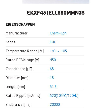
EKXF451ELL680MMN3S
EIGENSCHAPPEN
Manufacturer
Chemi-Con
Series
KXF
Temperature Range [℃]
-40 ～ 105
Rated DC Voltage [V]
450
Capacitance [μF]
68
Diameter [mm]
18
Length [mm]
31.5
Rated Ripple [mArms]
520(105℃/120Hz)
Endurance [hrs]
20000