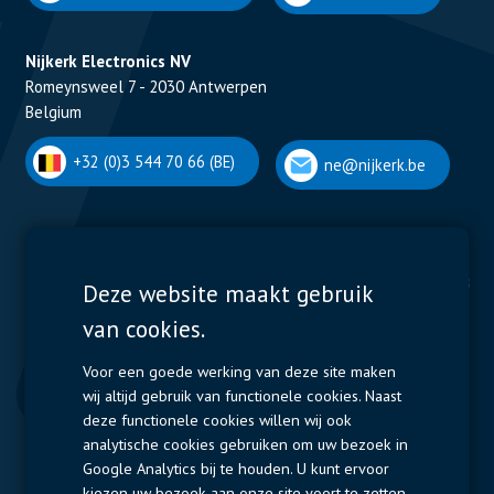
Nijkerk Electronics NV
Romeynsweel 7 - 2030 Antwerpen
Belgium
+32 (0)3 544 70 66 (BE)
ne@nijkerk.be
Display Solutions
Power Solutions
Deze website maakt gebruik
van cookies.
Displays
Capacitors
Contactors & Fuses
Voor een goede werking van deze site maken
wij altijd gebruik van functionele cookies. Naast
Measurement
deze functionele cookies willen wij ook
analytische cookies gebruiken om uw bezoek in
Resistors
Google Analytics bij te houden. U kunt ervoor
kiezen uw bezoek aan onze site voort te zetten