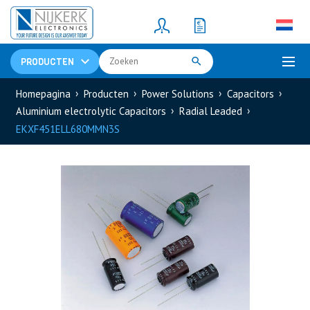
Resistors
(781)
Shunt Resistor
(781)
PRODUCTEN
Homepagina
Producten
Power Solutions
Capacitors
Aluminium electrolytic Capacitors
Radial Leaded
EKXF451ELL680MMN3S