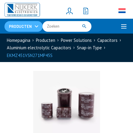
Resistors
(781)
Shunt Resistor
(781)
PRODUCTEN
Homepagina
Producten
Power Solutions
Capacitors
Aluminium electrolytic Capacitors
Snap-in Type
EKMZ451VSN271MP45S