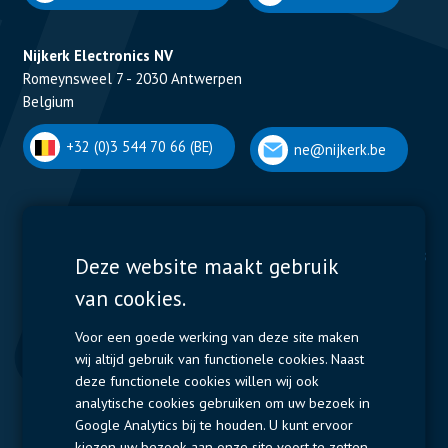
Nijkerk Electronics NV
Romeynsweel 7 - 2030 Antwerpen
Belgium
+32 (0)3 544 70 66 (BE)
ne@nijkerk.be
Display Solutions
Power Solutions
Deze website maakt gebruik
van cookies.
Displays
Capacitors
Contactors & Fuses
Voor een goede werking van deze site maken
wij altijd gebruik van functionele cookies. Naast
Measurement
deze functionele cookies willen wij ook
analytische cookies gebruiken om uw bezoek in
Resistors
Google Analytics bij te houden. U kunt ervoor
kiezen uw bezoek aan onze site voort te zetten