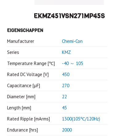
EKMZ451VSN271MP45S
EIGENSCHAPPEN
Manufacturer
Chemi-Con
Series
KMZ
Temperature Range [℃]
-40 ～ 105
Rated DC Voltage [V]
450
Capacitance [μF]
270
Diameter [mm]
22
Length [mm]
45
Rated Ripple [mArms]
1300(105℃/120Hz)
Endurance [hrs]
2000