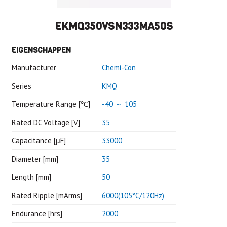
EKMQ350VSN333MA50S
EIGENSCHAPPEN
Manufacturer
Chemi-Con
Series
KMQ
Temperature Range [℃]
-40 ～ 105
Rated DC Voltage [V]
35
Capacitance [μF]
33000
Diameter [mm]
35
Length [mm]
50
Rated Ripple [mArms]
6000(105°C/120Hz)
Endurance [hrs]
2000