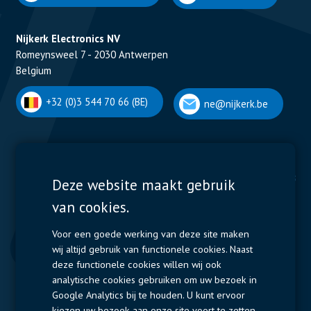
Nijkerk Electronics NV
Romeynsweel 7 - 2030 Antwerpen
Belgium
+32 (0)3 544 70 66 (BE)
ne@nijkerk.be
Display Solutions
Power Solutions
Deze website maakt gebruik
van cookies.
Displays
Capacitors
Contactors & Fuses
Voor een goede werking van deze site maken
wij altijd gebruik van functionele cookies. Naast
Measurement
deze functionele cookies willen wij ook
analytische cookies gebruiken om uw bezoek in
Resistors
Google Analytics bij te houden. U kunt ervoor
kiezen uw bezoek aan onze site voort te zetten