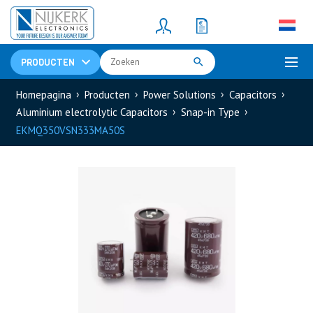
Resistors
(781)
Shunt Resistor
(781)
PRODUCTEN
Homepagina
Producten
Power Solutions
Capacitors
Aluminium electrolytic Capacitors
Snap-in Type
EKMQ350VSN333MA50S