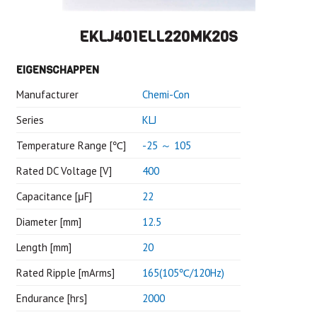
EKLJ401ELL220MK20S
EIGENSCHAPPEN
Manufacturer
Chemi-Con
Series
KLJ
Temperature Range [℃]
-25 ～ 105
Rated DC Voltage [V]
400
Capacitance [μF]
22
Diameter [mm]
12.5
Length [mm]
20
Rated Ripple [mArms]
165(105℃/120Hz)
Endurance [hrs]
2000