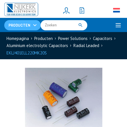
Resistors
(781)
Shunt Resistor
(781)
PRODUCTEN
Homepagina
Producten
Power Solutions
Capacitors
Aluminium electrolytic Capacitors
Radial Leaded
EKLJ401ELL220MK20S