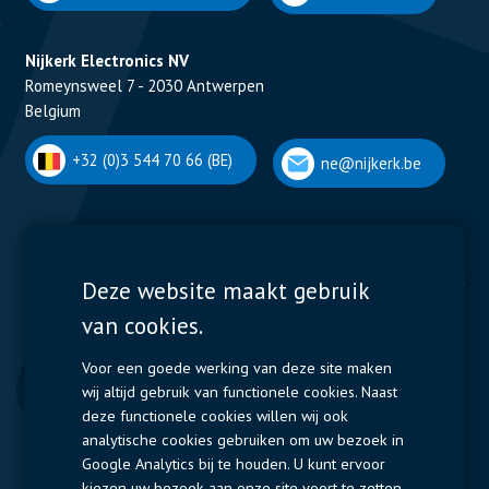
Nijkerk Electronics NV
Romeynsweel 7 - 2030 Antwerpen
Belgium
+32 (0)3 544 70 66 (BE)
ne@nijkerk.be
Display Solutions
Power Solutions
Deze website maakt gebruik
van cookies.
Displays
Capacitors
Contactors & Fuses
Voor een goede werking van deze site maken
wij altijd gebruik van functionele cookies. Naast
Measurement
deze functionele cookies willen wij ook
analytische cookies gebruiken om uw bezoek in
Resistors
Google Analytics bij te houden. U kunt ervoor
kiezen uw bezoek aan onze site voort te zetten