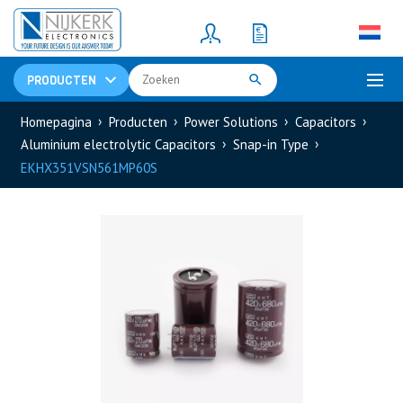
Resistors
(781)
Shunt Resistor
(781)
PRODUCTEN
Homepagina
Producten
Power Solutions
Capacitors
Aluminium electrolytic Capacitors
Snap-in Type
EKHX351VSN561MP60S