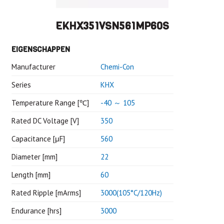
EKHX351VSN561MP60S
EIGENSCHAPPEN
Manufacturer
Chemi-Con
Series
KHX
Temperature Range [℃]
-40 ～ 105
Rated DC Voltage [V]
350
Capacitance [μF]
560
Diameter [mm]
22
Length [mm]
60
Rated Ripple [mArms]
3000(105°C/120Hz)
Endurance [hrs]
3000