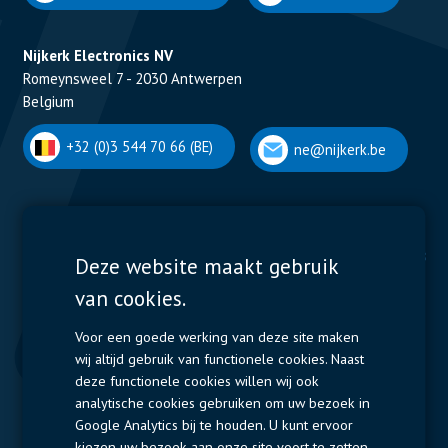
Nijkerk Electronics NV
Romeynsweel 7 - 2030 Antwerpen
Belgium
+32 (0)3 544 70 66 (BE)
ne@nijkerk.be
Display Solutions
Power Solutions
Deze website maakt gebruik
van cookies.
Displays
Capacitors
Contactors & Fuses
Voor een goede werking van deze site maken
wij altijd gebruik van functionele cookies. Naast
Measurement
deze functionele cookies willen wij ook
analytische cookies gebruiken om uw bezoek in
Resistors
Google Analytics bij te houden. U kunt ervoor
kiezen uw bezoek aan onze site voort te zetten