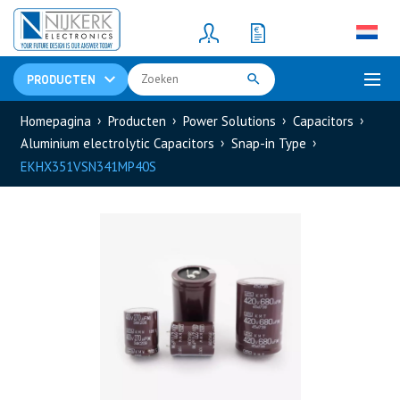
Resistors
(781)
Shunt Resistor
(781)
PRODUCTEN
Homepagina
Producten
Power Solutions
Capacitors
Aluminium electrolytic Capacitors
Snap-in Type
EKHX351VSN341MP40S