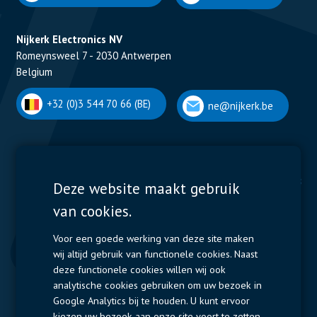
Nijkerk Electronics NV
Romeynsweel 7 - 2030 Antwerpen
Belgium
+32 (0)3 544 70 66 (BE)
ne@nijkerk.be
Display Solutions
Power Solutions
Deze website maakt gebruik
van cookies.
Displays
Capacitors
Contactors & Fuses
Voor een goede werking van deze site maken
wij altijd gebruik van functionele cookies. Naast
Measurement
deze functionele cookies willen wij ook
analytische cookies gebruiken om uw bezoek in
Resistors
Google Analytics bij te houden. U kunt ervoor
kiezen uw bezoek aan onze site voort te zetten