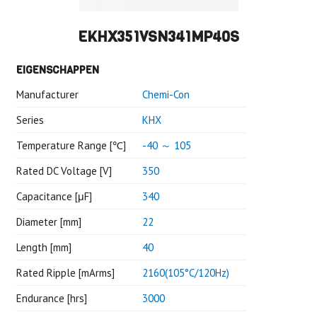
EKHX351VSN341MP40S
EIGENSCHAPPEN
Manufacturer
Chemi-Con
Series
KHX
Temperature Range [℃]
-40 ～ 105
Rated DC Voltage [V]
350
Capacitance [μF]
340
Diameter [mm]
22
Length [mm]
40
Rated Ripple [mArms]
2160(105°C/120Hz)
Endurance [hrs]
3000