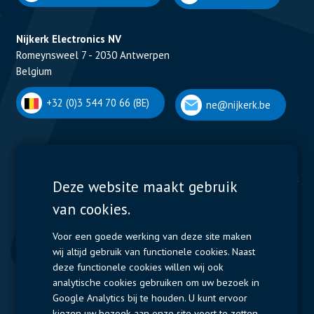
Nijkerk Electronics NV
Romeynsweel 7 - 2030 Antwerpen
Belgium
+32 (0)3 544 70 66 (BE)
ne@nijkerk.be
Display Solutions
Power Solutions
Deze website maakt gebruik
van cookies.
Displays
Capacitors
Contactors & Fuses
Voor een goede werking van deze site maken
wij altijd gebruik van functionele cookies. Naast
Measurement
deze functionele cookies willen wij ook
analytische cookies gebruiken om uw bezoek in
Resistors
Google Analytics bij te houden. U kunt ervoor
kiezen uw bezoek aan onze site voort te zetten