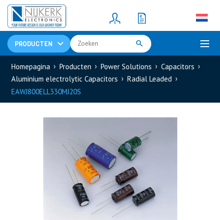
Resistors
(781)
Shunt Resistor
(781)
PRODUCTEN
Homepagina
Producten
Power Solutions
Capacitors
Aluminium electrolytic Capacitors
Radial Leaded
EAWJ800ELL330MJ20S