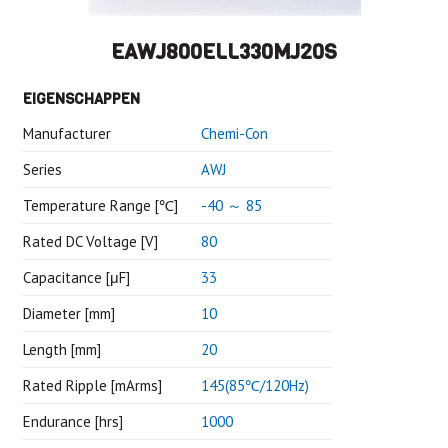
EAWJ800ELL330MJ20S
EIGENSCHAPPEN
Manufacturer
Chemi-Con
Series
AWJ
Temperature Range [℃]
-40 ～ 85
Rated DC Voltage [V]
80
Capacitance [μF]
33
Diameter [mm]
10
Length [mm]
20
Rated Ripple [mArms]
145(85℃/120Hz)
Endurance [hrs]
1000