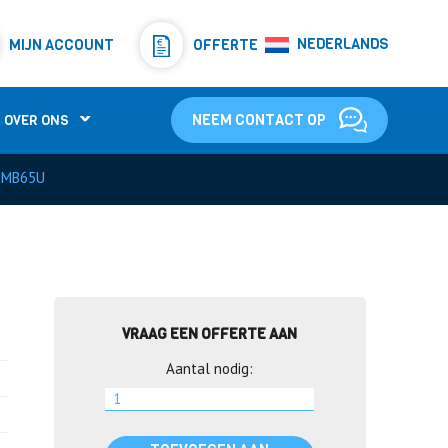
Resistors
(781)
NEDERLANDS
MIJN ACCOUNT
OFFERTE
Shunt Resistor
(781)
NEEM CONTACT OP
OVER ONS
2MB65U
VRAAG EEN OFFERTE AAN
Aantal nodig: