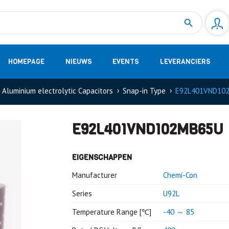
Measurement
(32)
DC Energy Meters
(3)
EVCC (Electric Vehicle Communication Controller)
(1)
Shunt based measurement modules CAN
(28)
HOMEPAGE
NIEUWS
EVENTS
LEVERANCIERS
Aluminium electrolytic Capacitors
Snap-in Type
E92L401VND10
E92L401VND102MB65U
EIGENSCHAPPEN
Manufacturer
Chemi-Con
Series
U92L
Temperature Range [℃]
-40 ～ 85