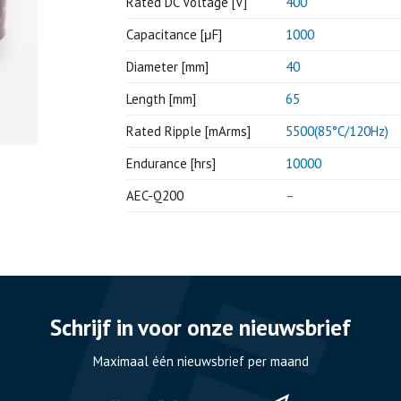
Rated DC Voltage [V]
400
Capacitance [μF]
1000
Diameter [mm]
40
Length [mm]
65
Rated Ripple [mArms]
5500(85°C/120Hz)
Endurance [hrs]
10000
AEC-Q200
–
Schrijf in voor onze nieuwsbrief
Maximaal één nieuwsbrief per maand