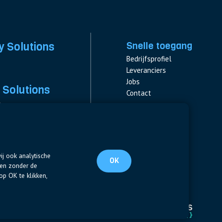
y Solutions
Snelle toegang
Bedrijfsprofiel
Leveranciers
Jobs
 Solutions
Contact
s
s & Fuses
Volg ons
ent
LinkedIn
ij ook analytische
OK
ten zonder de
op OK te klikken,