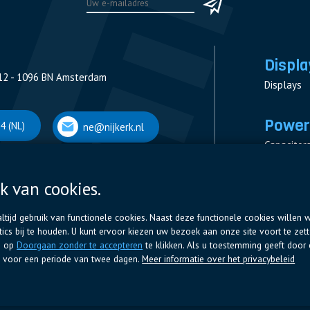
Displa
12 - 1096 BN Amsterdam
Displays
Power
4 (NL)
ne@nijkerk.nl
Capacitor
Contactor
Measurem
k van cookies.
 Antwerpen
Resistors
tijd gebruik van functionele cookies. Naast deze functionele cookies willen w
cs bij te houden. U kunt ervoor kiezen uw bezoek aan onze site voort te zet
66 (BE)
ne@nijkerk.be
g op
Doorgaan zonder te accepteren
te klikken. Als u toestemming geeft door 
en voor een periode van twee dagen.
Meer informatie over het privacybeleid