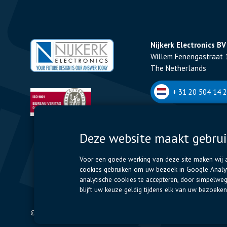
Nijkerk Electronics BV
Willem Fenengastraat 
The Netherlands
+ 31 20 504 14 2
Nijkerk Electronics NV
Deze website maakt gebrui
Romeynsweel 7 - 2030
Belgium
Voor een goede werking van deze site maken wij al
cookies gebruiken om uw bezoek in Google Analyti
+32 (0)3 544 70 
analytische cookies te accepteren, door simpelwe
blijft uw keuze geldig tijdens elk van uw bezoek
© 2024 Nijkerk Electronics |
Terms of use
-
Privacybeleid