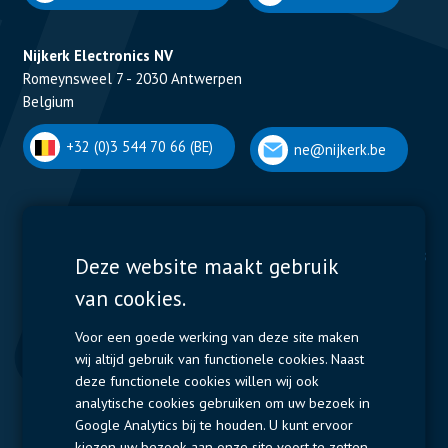
Nijkerk Electronics NV
Romeynsweel 7 - 2030 Antwerpen
Belgium
+32 (0)3 544 70 66 (BE)
ne@nijkerk.be
Display Solutions
Power Solutions
Deze website maakt gebruik
van cookies.
Displays
Capacitors
Contactors & Fuses
Voor een goede werking van deze site maken
wij altijd gebruik van functionele cookies. Naast
Measurement
deze functionele cookies willen wij ook
analytische cookies gebruiken om uw bezoek in
Resistors
Google Analytics bij te houden. U kunt ervoor
kiezen uw bezoek aan onze site voort te zetten