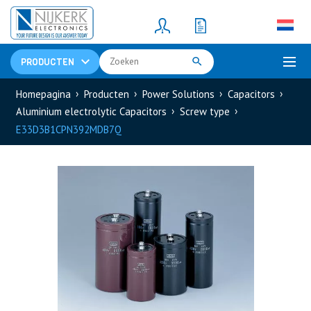
Resistors
(781)
Shunt Resistor
(781)
PRODUCTEN
Homepagina
Producten
Power Solutions
Capacitors
Aluminium electrolytic Capacitors
Screw type
E33D3B1CPN392MDB7Q