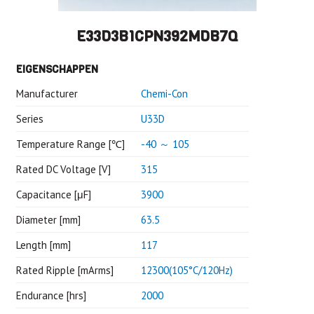
E33D3B1CPN392MDB7Q
EIGENSCHAPPEN
Manufacturer
Chemi-Con
Series
U33D
Temperature Range [℃]
-40 ～ 105
Rated DC Voltage [V]
315
Capacitance [μF]
3900
Diameter [mm]
63.5
Length [mm]
117
Rated Ripple [mArms]
12300(105°C/120Hz)
Endurance [hrs]
2000