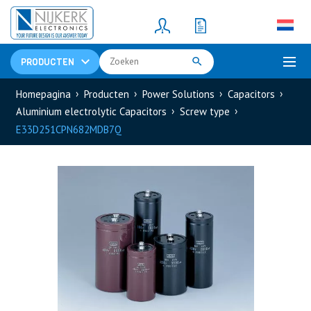
Resistors
(781)
Shunt Resistor
(781)
PRODUCTEN
Homepagina
Producten
Power Solutions
Capacitors
Aluminium electrolytic Capacitors
Screw type
E33D251CPN682MDB7Q