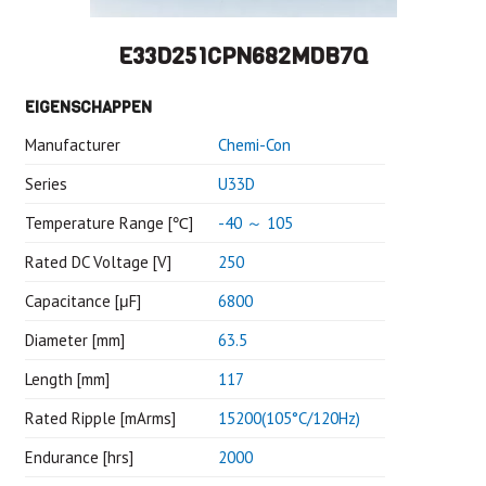
E33D251CPN682MDB7Q
EIGENSCHAPPEN
Manufacturer
Chemi-Con
Series
U33D
Temperature Range [℃]
-40 ～ 105
Rated DC Voltage [V]
250
Capacitance [μF]
6800
Diameter [mm]
63.5
Length [mm]
117
Rated Ripple [mArms]
15200(105°C/120Hz)
Endurance [hrs]
2000