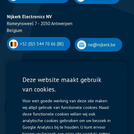
Nijkerk Electronics NV
Romeynsweel 7 - 2030 Antwerpen
Belgium
+32 (0)3 544 70 66 (BE)
ne@nijkerk.be
Display Solutions
Power Solutions
Deze website maakt gebruik
van cookies.
Displays
Capacitors
Contactors & Fuses
Voor een goede werking van deze site maken
wij altijd gebruik van functionele cookies. Naast
Measurement
deze functionele cookies willen wij ook
analytische cookies gebruiken om uw bezoek in
Resistors
Google Analytics bij te houden. U kunt ervoor
kiezen uw bezoek aan onze site voort te zetten