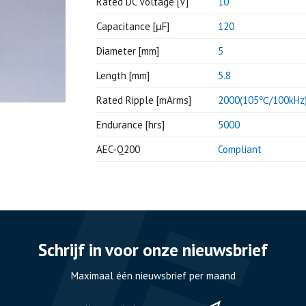
Rated DC Voltage [V]
10
Capacitance [μF]
120
Diameter [mm]
5
Length [mm]
5.8
Rated Ripple [mArms]
2000(105℃/100kHz
Endurance [hrs]
5000
AEC-Q200
Compliant
Schrijf in voor onze nieuwsbrief
Maximaal één nieuwsbrief per maand