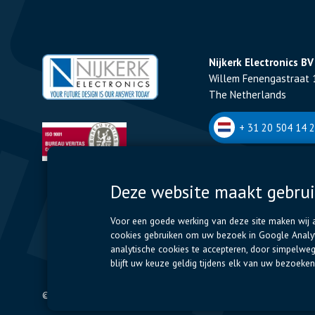
Nijkerk Electronics BV
Willem Fenengastraat 
The Netherlands
+ 31 20 504 14 2
Nijkerk Electronics NV
Deze website maakt gebrui
Romeynsweel 7 - 2030
Belgium
Voor een goede werking van deze site maken wij al
cookies gebruiken om uw bezoek in Google Analyti
+32 (0)3 544 70 
analytische cookies te accepteren, door simpelwe
blijft uw keuze geldig tijdens elk van uw bezoek
© 2024 Nijkerk Electronics |
Terms of use
-
Privacybeleid