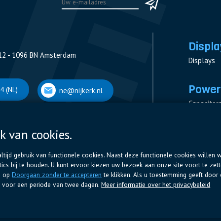
Displa
12 - 1096 BN Amsterdam
Displays
Power
4 (NL)
ne@nijkerk.nl
Capacitor
Contactor
Measurem
k van cookies.
 Antwerpen
Resistors
tijd gebruik van functionele cookies. Naast deze functionele cookies willen w
cs bij te houden. U kunt ervoor kiezen uw bezoek aan onze site voort te zet
66 (BE)
ne@nijkerk.be
g op
Doorgaan zonder te accepteren
te klikken. Als u toestemming geeft door 
en voor een periode van twee dagen.
Meer informatie over het privacybeleid