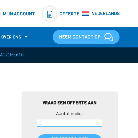
Resistors
(781)
NEDERLANDS
MIJN ACCOUNT
OFFERTE
Shunt Resistor
(781)
NEEM CONTACT OP
OVER ONS
RA121ME61G
VRAAG EEN OFFERTE AAN
Aantal nodig: