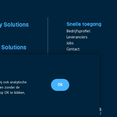
y Solutions
Snelle toegang
Bedrijfsprofiel
Leveranciers
Jobs
 Solutions
Contact
s
s & Fuses
Volg ons
ent
LinkedIn
ij ook analytische
OK
ten zonder de
op OK te klikken,