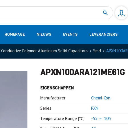
Measurement
(32)
DC Energy Meters
(3)
EVCC (Electric Vehicle Communication Controller)
(1)
Shunt based measurement modules CAN
(28)
HOMEPAGE
NIEUWS
EVENTS
LEVERANCIERS
Conductive Polymer Aluminium Solid Capacitors
Smd
APXN100A
APXN100ARA121ME61G
EIGENSCHAPPEN
Manufacturer
Chemi-Con
Series
PXN
Temperature Range [℃]
-55 ～ 105