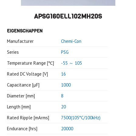
APSG160ELL102MH20S
EIGENSCHAPPEN
Manufacturer
Chemi-Con
Series
PSG
Temperature Range [℃]
-55 ～ 105
Rated DC Voltage [V]
16
Capacitance [μF]
1000
Diameter [mm]
8
Length [mm]
20
Rated Ripple [mArms]
7500(105°C/100kHz)
Endurance [hrs]
20000