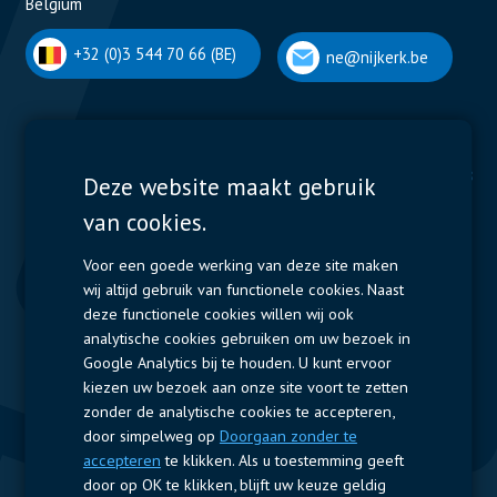
Belgium
+32 (0)3 544 70 66 (BE)
ne@nijkerk.be
Display Solutions
Power Solutions
Deze website maakt gebruik
van cookies.
Displays
Capacitors
Contactors & Fuses
Voor een goede werking van deze site maken
wij altijd gebruik van functionele cookies. Naast
Measurement
deze functionele cookies willen wij ook
analytische cookies gebruiken om uw bezoek in
Resistors
Google Analytics bij te houden. U kunt ervoor
kiezen uw bezoek aan onze site voort te zetten
Snelle toegang
zonder de analytische cookies te accepteren,
door simpelweg op
Doorgaan zonder te
Bedrijfsprofiel
Leveranciers
Jobs
Contact
accepteren
te klikken. Als u toestemming geeft
door op OK te klikken, blijft uw keuze geldig