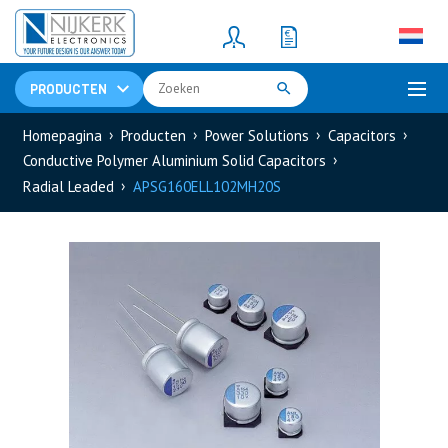
Resistors
(781)
Shunt Resistor
(781)
PRODUCTEN
Homepagina
Producten
Power Solutions
Capacitors
Conductive Polymer Aluminium Solid Capacitors
Radial Leaded
APSG160ELL102MH20S