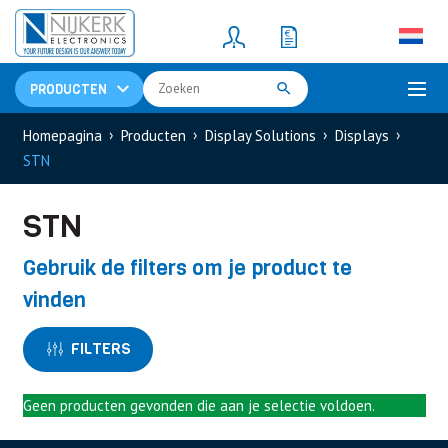
Resistors
(781)
Shunt Resistor
(781)
PRODUCTEN
Homepagina
Producten
Display Solutions
Displays
STN
STN
Gebruik de filters om je product te
vinden
FILTERS
Geen producten gevonden die aan je selectie voldoen.