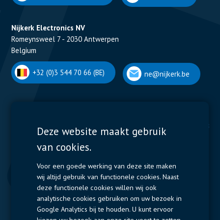
Nijkerk Electronics NV
Romeynsweel 7 - 2030 Antwerpen
Belgium
+32 (0)3 544 70 66 (BE)
ne@nijkerk.be
Display Solutions
Power Solutions
Deze website maakt gebruik
van cookies.
Displays
Capacitors
Contactors & Fuses
Voor een goede werking van deze site maken
wij altijd gebruik van functionele cookies. Naast
Measurement
deze functionele cookies willen wij ook
analytische cookies gebruiken om uw bezoek in
Resistors
Google Analytics bij te houden. U kunt ervoor
kiezen uw bezoek aan onze site voort te zetten