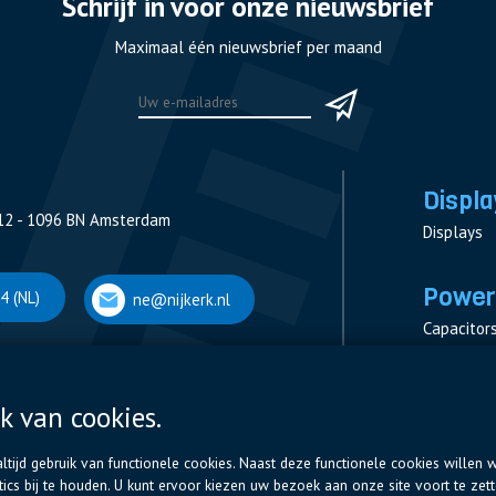
Schrijf in voor onze nieuwsbrief
Maximaal één nieuwsbrief per maand
Displa
12 - 1096 BN Amsterdam
Displays
Power
4 (NL)
ne@nijkerk.nl
Capacitor
Contactor
Measurem
 Antwerpen
Resistors
k van cookies.
tijd gebruik van functionele cookies. Naast deze functionele cookies willen w
66 (BE)
ne@nijkerk.be
cs bij te houden. U kunt ervoor kiezen uw bezoek aan onze site voort te zet