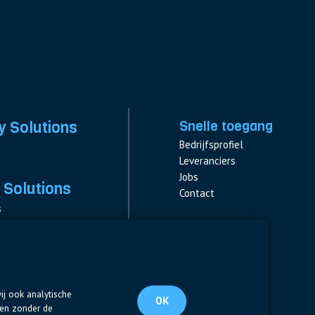
y Solutions
Snelle toegang
Bedrijfsprofiel
Leveranciers
Jobs
 Solutions
Contact
s
s & Fuses
Volg ons
ent
LinkedIn
ij ook analytische
OK
ten zonder de