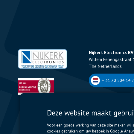
Nijkerk Electronics BV
Willem Fenengastraat 
The Netherlands
+ 31 20 504 14 2
Nijkerk Electronics NV
Romeynsweel 7 - 2030
Deze website maakt gebrui
Belgium
Voor een goede werking van deze site maken wij al
+32 (0)3 544 70 
cookies gebruiken om uw bezoek in Google Analyti