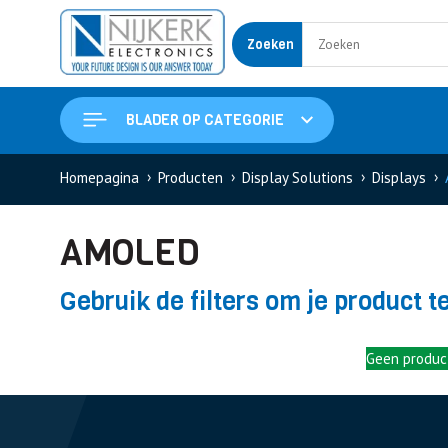
Zoeken
BLADER OP CATEGORIE
Homepagina
Producten
Display Solutions
Displays
AMOLED
Gebruik de filters om je product t
Geen product