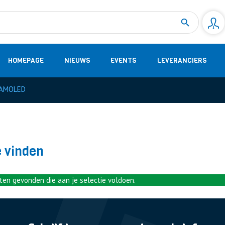
Measurement
(32)
DC Energy Meters
(3)
EVCC (Electric Vehicle Communication Controller)
(1)
Shunt based measurement modules CAN
(28)
HOMEPAGE
NIEUWS
EVENTS
LEVERANCIERS
AMOLED
e vinden
en gevonden die aan je selectie voldoen.