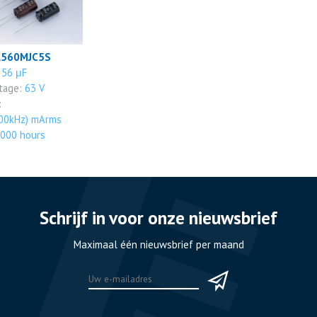
L560MJC5S
:
56 μF
ltage:
63 V
:
00kHz) mArms
000 hours
Schrijf in voor onze nieuwsbrief
Maximaal één nieuwsbrief per maand