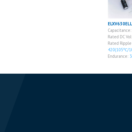
ELXV630EL
Capacitance
Rated DC Vo
Rated Ripple
420(105℃/1
Endurance:
3