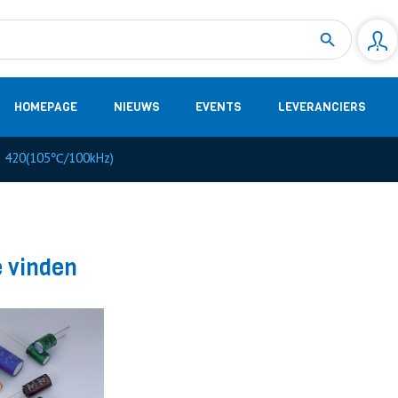
Measurement
(32)
DC Energy Meters
(3)
EVCC (Electric Vehicle Communication Controller)
(1)
Shunt based measurement modules CAN
(28)
HOMEPAGE
NIEUWS
EVENTS
LEVERANCIERS
420(105℃/100kHz)
e vinden