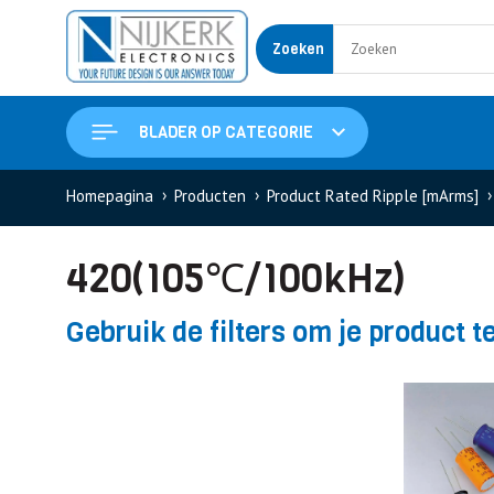
Zoeken
BLADER OP CATEGORIE
Homepagina
Producten
Product Rated Ripple [mArms]
420(105℃/100kHz)
Gebruik de filters om je product t