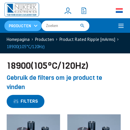
Resistors
(781)
Shunt Resistor
(781)
PRODUCTEN
Homepagina
Producten
Product Rated Ripple [mArms]
18900(105°C/120Hz)
18900(105°C/120Hz)
Gebruik de filters om je product te
vinden
FILTERS