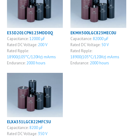
E33D201CPN123MDD0Q
EKMH500LGC823MEC0U
Capacitance:
12000 μF
Capacitance:
82000 μF
Rated DC Voltage:
200 V
Rated DC Voltage:
50 V
Rated Ripple:
Rated Ripple:
18900(105°C/120Hz) mArms
18900(105°C/120Hz) mArms
Endurance:
2000 hours
Endurance:
2000 hours
ELXA351LGC822MFC5U
Capacitance:
8200 μF
Rated DC Voltage:
350 V