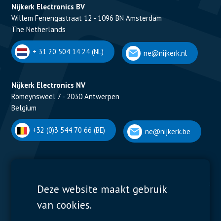
Nijkerk Electronics BV
Willem Fenengastraat 12 - 1096 BN Amsterdam
The Netherlands
+ 31 20 504 14 24 (NL)
ne@nijkerk.nl
Nijkerk Electronics NV
Romeynsweel 7 - 2030 Antwerpen
Belgium
+32 (0)3 544 70 66 (BE)
ne@nijkerk.be
Display Solutions
Power Solutions
Deze website maakt gebruik
van cookies.
Displays
Capacitors