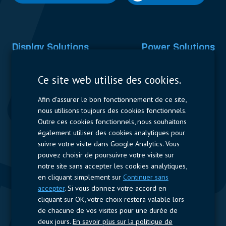
Display Solutions
Power Solutions
Displays
Capacitors
Ce site web utilise des cookies.
Contactors & Fuses
Afin d'assurer le bon fonctionnement de ce site,
Measurement
nous utilisons toujours des cookies fonctionnels.
Outre ces cookies fonctionnels, nous souhaitons
Resistors
également utiliser des cookies analytiques pour
suivre votre visite dans Google Analytics. Vous
Accès rapide
pouvez choisir de poursuivre votre visite sur
notre site sans accepter les cookies analytiques,
Profil de l’entreprise
Fournisseurs
Jobs
Contact
en cliquant simplement sur
Continuer sans
accepter
. Si vous donnez votre accord en
Suivez-nous
cliquant sur OK, votre choix restera valable lors
de chacune de vos visites pour une durée de
LinkedIn
deux jours.
En savoir plus sur la politique de