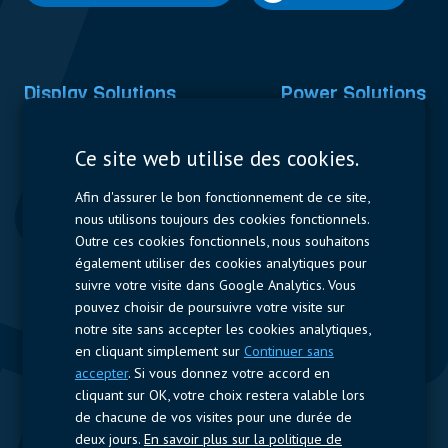
Display Solutions
Power Solutions
Displays
Capacitors
Ce site web utilise des cookies.
Contactors & Fuses
Afin d'assurer le bon fonctionnement de ce site,
Measurement
nous utilisons toujours des cookies fonctionnels.
Outre ces cookies fonctionnels, nous souhaitons
Resistors
également utiliser des cookies analytiques pour
suivre votre visite dans Google Analytics. Vous
Accès rapide
pouvez choisir de poursuivre votre visite sur
notre site sans accepter les cookies analytiques,
Profil de l’entreprise
Fournisseurs
Jobs
Contact
en cliquant simplement sur
Continuer sans
accepter
. Si vous donnez votre accord en
Suivez-nous
cliquant sur OK, votre choix restera valable lors
de chacune de vos visites pour une durée de
LinkedIn
deux jours.
En savoir plus sur la politique de