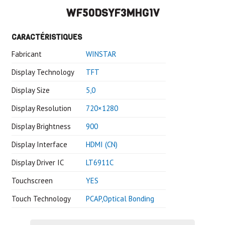
WF50DSYF3MHG1V
CARACTÉRISTIQUES
Fabricant
WINSTAR
Display Technology
TFT
Display Size
5,0
Display Resolution
720×1280
Display Brightness
900
Display Interface
HDMI (CN)
Display Driver IC
LT6911C
Touchscreen
YES
Touch Technology
PCAP,Optical Bonding