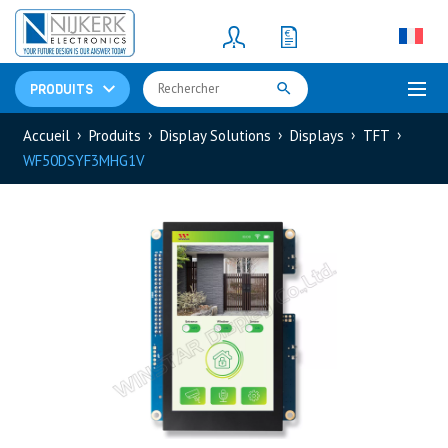
Resistors
(781)
Shunt Resistor
(781)
PRODUITS
Accueil
Produits
Display Solutions
Displays
TFT
WF50DSYF3MHG1V