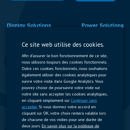
Display Solutions
Power Solutions
Displays
Capacitors
Ce site web utilise des cookies.
Contactors & Fuses
Afin d'assurer le bon fonctionnement de ce site,
Measurement
nous utilisons toujours des cookies fonctionnels.
Outre ces cookies fonctionnels, nous souhaitons
Resistors
également utiliser des cookies analytiques pour
suivre votre visite dans Google Analytics. Vous
Accès rapide
pouvez choisir de poursuivre votre visite sur
notre site sans accepter les cookies analytiques,
Profil de l’entreprise
Fournisseurs
Jobs
Contact
en cliquant simplement sur
Continuer sans
accepter
. Si vous donnez votre accord en
Suivez-nous
cliquant sur OK, votre choix restera valable lors
de chacune de vos visites pour une durée de
LinkedIn
deux jours.
En savoir plus sur la politique de