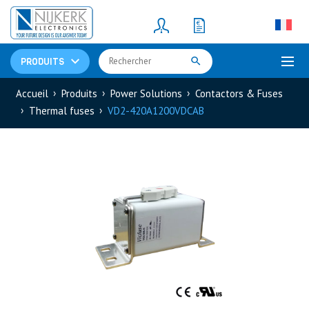
Resistors
(781)
Shunt Resistor
(781)
PRODUITS
Accueil
Produits
Power Solutions
Contactors & Fuses
Thermal fuses
VD2-420A1200VDCAB