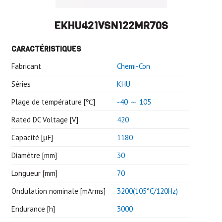
EKHU421VSN122MR70S
CARACTÉRISTIQUES
Fabricant
Chemi-Con
Séries
KHU
Plage de température [℃]
-40 ～ 105
Rated DC Voltage [V]
420
Capacité [μF]
1180
Diamètre [mm]
30
Longueur [mm]
70
Ondulation nominale [mArms]
3200(105°C/120Hz)
Endurance [h]
3000