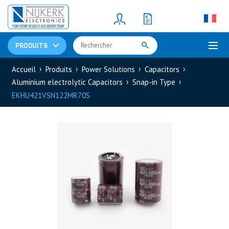
Resistors
(781)
Shunt Resistor
(781)
PRODUITS
Accueil
Produits
Power Solutions
Capacitors
Aluminium electrolytic Capacitors
Snap-in Type
EKHU421VSN122MR70S