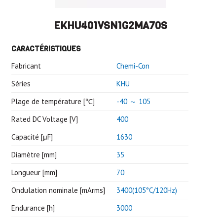
EKHU401VSN1G2MA70S
CARACTÉRISTIQUES
Fabricant
Chemi-Con
Séries
KHU
Plage de température [℃]
-40 ～ 105
Rated DC Voltage [V]
400
Capacité [μF]
1630
Diamètre [mm]
35
Longueur [mm]
70
Ondulation nominale [mArms]
3400(105°C/120Hz)
Endurance [h]
3000