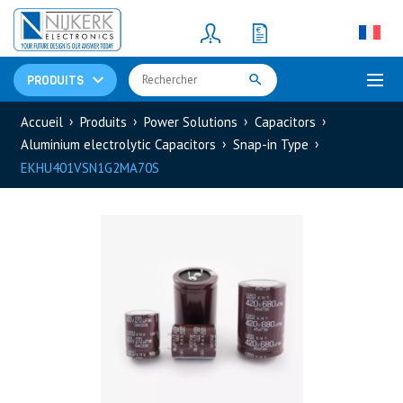
Resistors
(781)
Shunt Resistor
(781)
PRODUITS
Accueil
Produits
Power Solutions
Capacitors
Aluminium electrolytic Capacitors
Snap-in Type
EKHU401VSN1G2MA70S