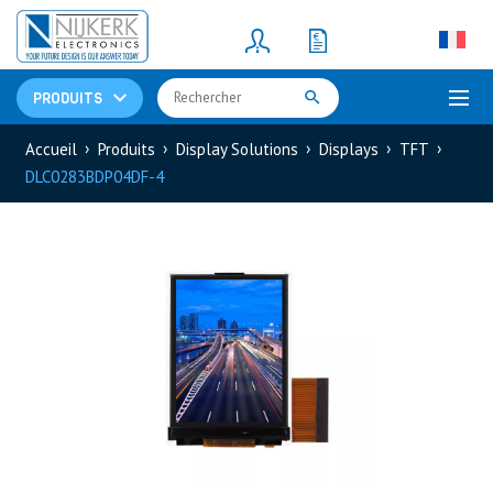
Resistors
(781)
Shunt Resistor
(781)
PRODUITS
Accueil
Produits
Display Solutions
Displays
TFT
DLC0283BDP04DF-4