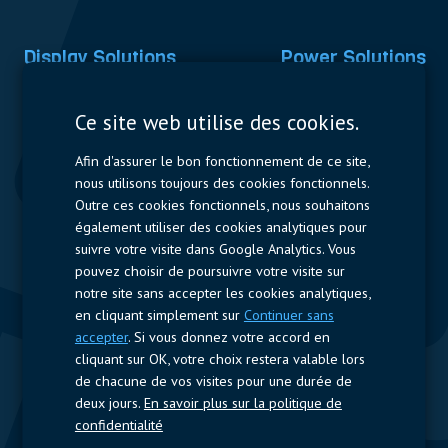
Display Solutions
Power Solutions
Displays
Capacitors
Ce site web utilise des cookies.
Contactors & Fuses
Afin d'assurer le bon fonctionnement de ce site,
Measurement
nous utilisons toujours des cookies fonctionnels.
Outre ces cookies fonctionnels, nous souhaitons
Resistors
également utiliser des cookies analytiques pour
suivre votre visite dans Google Analytics. Vous
Accès rapide
pouvez choisir de poursuivre votre visite sur
notre site sans accepter les cookies analytiques,
Profil de l’entreprise
Fournisseurs
Jobs
Contact
en cliquant simplement sur
Continuer sans
accepter
. Si vous donnez votre accord en
Suivez-nous
cliquant sur OK, votre choix restera valable lors
de chacune de vos visites pour une durée de
LinkedIn
deux jours.
En savoir plus sur la politique de
confidentialité