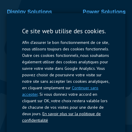
Display Solutions
Power Solutions
Displays
Capacitors
Ce site web utilise des cookies.
Contactors & Fuses
Afin d'assurer le bon fonctionnement de ce site,
Measurement
nous utilisons toujours des cookies fonctionnels.
Outre ces cookies fonctionnels, nous souhaitons
Resistors
également utiliser des cookies analytiques pour
suivre votre visite dans Google Analytics. Vous
Accès rapide
pouvez choisir de poursuivre votre visite sur
notre site sans accepter les cookies analytiques,
Profil de l’entreprise
Fournisseurs
Jobs
Contact
en cliquant simplement sur
Continuer sans
accepter
. Si vous donnez votre accord en
Suivez-nous
cliquant sur OK, votre choix restera valable lors
de chacune de vos visites pour une durée de
LinkedIn
deux jours.
En savoir plus sur la politique de
confidentialité
© 2024 Nijkerk Electronics |
Mentions légales
-
Politique de vie