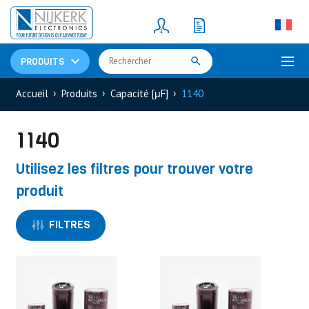
Resistors
(781)
Shunt Resistor
(781)
PRODUITS
Accueil
Produits
Capacité [μF]
1140
1140
Utilisez les filtres pour trouver votre
produit
FILTRES