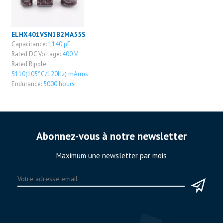
ELHX401VSN1B2MA55S
Capacitance:
1140 μF
Rated DC Voltage:
400 V
Rated Ripple:
5110(105°C/120Hz) mArms
Endurance:
5000 hours
Abonnez-vous à notre newsletter
Maximum une newsletter par mois