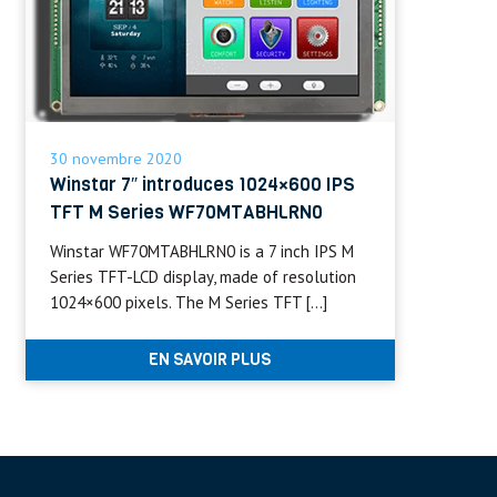
30 novembre 2020
Winstar 7″ introduces 1024×600 IPS
TFT M Series WF70MTABHLRN0
Winstar WF70MTABHLRN0 is a 7 inch IPS M
Series TFT-LCD display, made of resolution
1024×600 pixels. The M Series TFT […]
EN SAVOIR PLUS