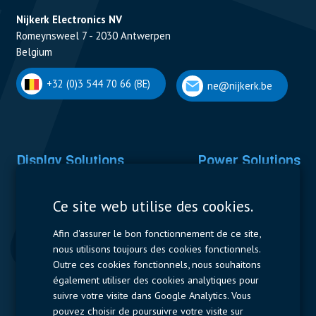
Nijkerk Electronics NV
Romeynsweel 7 - 2030 Antwerpen
Belgium
+32 (0)3 544 70 66 (BE)
ne@nijkerk.be
Display Solutions
Power Solutions
Displays
Capacitors
Ce site web utilise des cookies.
Contactors & Fuses
Afin d'assurer le bon fonctionnement de ce site,
Measurement
nous utilisons toujours des cookies fonctionnels.
Outre ces cookies fonctionnels, nous souhaitons
Resistors
également utiliser des cookies analytiques pour
suivre votre visite dans Google Analytics. Vous
Accès rapide
pouvez choisir de poursuivre votre visite sur