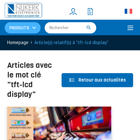
Resistors
(781)
Shunt Resistor
(781)
PRODUITS
›
Homepage
Article(s) relatif(s) à "tft-lcd display"
Articles avec
le mot clé
Retour aux actualités
"tft-lcd
display"