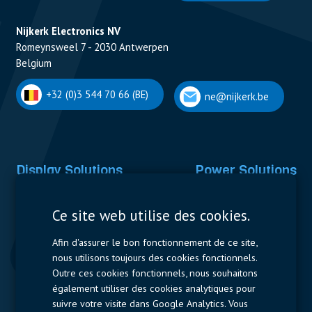
Nijkerk Electronics NV
Romeynsweel 7 - 2030 Antwerpen
Belgium
+32 (0)3 544 70 66 (BE)
ne@nijkerk.be
Display Solutions
Power Solutions
Displays
Capacitors
Ce site web utilise des cookies.
Contactors & Fuses
Afin d'assurer le bon fonctionnement de ce site,
Measurement
nous utilisons toujours des cookies fonctionnels.
Outre ces cookies fonctionnels, nous souhaitons
Resistors
également utiliser des cookies analytiques pour
suivre votre visite dans Google Analytics. Vous