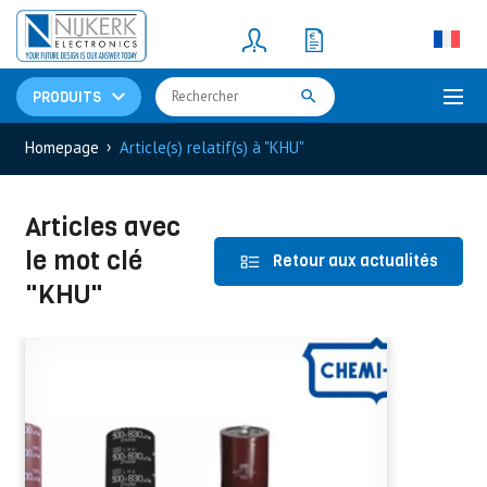
Resistors
(781)
Shunt Resistor
(781)
PRODUITS
›
Homepage
Article(s) relatif(s) à "KHU"
Articles avec
le mot clé
Retour aux actualités
"KHU"