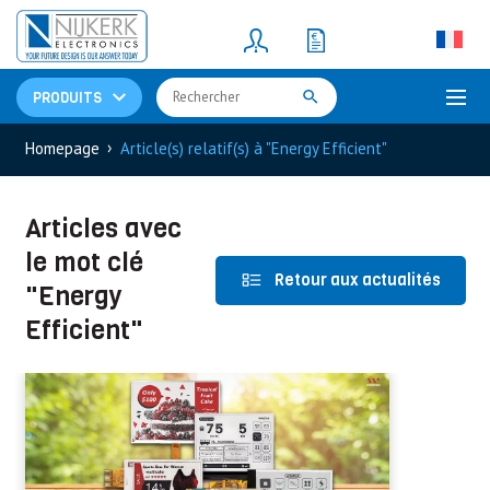
Resistors
(781)
Shunt Resistor
(781)
PRODUITS
›
Homepage
Article(s) relatif(s) à "Energy Efficient"
Articles avec
le mot clé
Retour aux actualités
"Energy
Efficient"