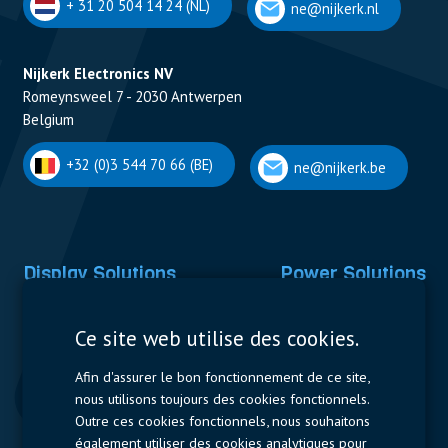
+ 31 20 504 14 24 (NL)
ne@nijkerk.nl
Nijkerk Electronics NV
Romeynsweel 7 - 2030 Antwerpen
Belgium
+32 (0)3 544 70 66 (BE)
ne@nijkerk.be
Display Solutions
Power Solutions
Displays
Capacitors
Ce site web utilise des cookies.
Contactors & Fuses
Afin d'assurer le bon fonctionnement de ce site,
Measurement
nous utilisons toujours des cookies fonctionnels.
Outre ces cookies fonctionnels, nous souhaitons
Resistors
également utiliser des cookies analytiques pour