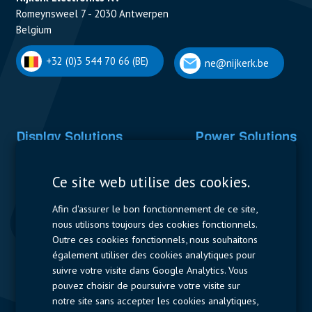
Romeynsweel 7 - 2030 Antwerpen
Belgium
+32 (0)3 544 70 66 (BE)
ne@nijkerk.be
Display Solutions
Power Solutions
Displays
Capacitors
Ce site web utilise des cookies.
Contactors & Fuses
Afin d'assurer le bon fonctionnement de ce site,
Measurement
nous utilisons toujours des cookies fonctionnels.
Outre ces cookies fonctionnels, nous souhaitons
Resistors
également utiliser des cookies analytiques pour
suivre votre visite dans Google Analytics. Vous
Accès rapide
pouvez choisir de poursuivre votre visite sur
notre site sans accepter les cookies analytiques,
Profil de l’entreprise
Fournisseurs
Jobs
Contact