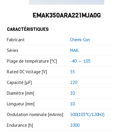
EMAK350ARA221MJA0G
CARACTÉRISTIQUES
Fabricant
Chemi-Con
Séries
MAK
Plage de température [℃]
-40 ～ 105
Rated DC Voltage [V]
35
Capacité [μF]
220
Diamètre [mm]
10
Longueur [mm]
10
Ondulation nominale [mArms]
300(105℃/120Hz)
Endurance [h]
1000