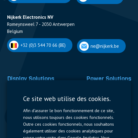
Nijkerk Electronics NV
Romeynsweel 7 - 2030 Antwerpen
Belgium
+32 (0)3 544 70 66 (BE)
ne@nijkerk.be
Display Solutions
Power Solutions
Displays
Capacitors
Ce site web utilise des cookies.
Contactors & Fuses
Afin d'assurer le bon fonctionnement de ce site,
Measurement
nous utilisons toujours des cookies fonctionnels.
Outre ces cookies fonctionnels, nous souhaitons
Resistors
également utiliser des cookies analytiques pour
suivre votre visite dans Google Analytics. Vous