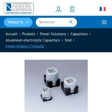
Resistors
(781)
Shunt Resistor
(781)
PRODUITS
Accueil
Produits
Power Solutions
Capacitors
Aluminium electrolytic Capacitors
Smd
EMAK350ARA221MJA0G