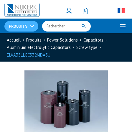
Resistors
(781)
Shunt Resistor
(781)
PRODUITS
Accueil
Produits
Power Solutions
Capacitors
Aluminium electrolytic Capacitors
Screw type
ELXA351LGC332MDA5U