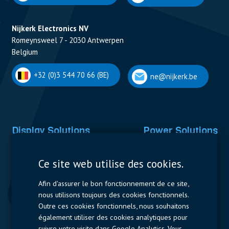
Nijkerk Electronics NV
Romeynsweel 7 - 2030 Antwerpen
Belgium
+32 (0)3 544 70 66 (BE)
ne@nijkerk.be
Display Solutions
Power Solutions
Displays
Capacitors
Ce site web utilise des cookies.
Contactors & Fuses
Afin d'assurer le bon fonctionnement de ce site,
Measurement
nous utilisons toujours des cookies fonctionnels.
Outre ces cookies fonctionnels, nous souhaitons
Resistors
également utiliser des cookies analytiques pour
suivre votre visite dans Google Analytics. Vous