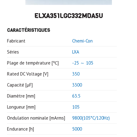
ELXA351LGC332MDA5U
CARACTÉRISTIQUES
Fabricant
Chemi-Con
Séries
LXA
Plage de température [℃]
-25 ～ 105
Rated DC Voltage [V]
350
Capacité [μF]
3300
Diamètre [mm]
63.5
Longueur [mm]
105
Ondulation nominale [mArms]
9800(105°C/120Hz)
Endurance [h]
5000