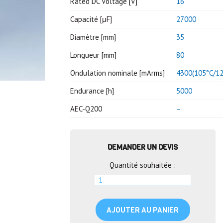
Rated DC Voltage [V]
16
Capacité [μF]
27000
Diamètre [mm]
35
Longueur [mm]
80
Ondulation nominale [mArms]
4300(105°C/12
Endurance [h]
5000
AEC-Q200
–
DEMANDER UN DEVIS
Quantité souhaitée :
AJOUTER AU PANIER