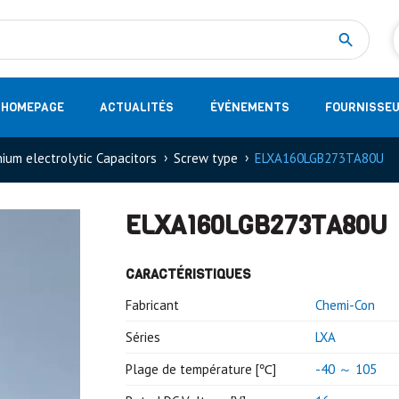
Measurement
(32)
DC Energy Meters
(3)
EVCC (Electric Vehicle Communication Controller)
(1)
Shunt based measurement modules CAN
(28)
HOMEPAGE
ACTUALITÉS
ÉVÉNEMENTS
FOURNISSE
ium electrolytic Capacitors
Screw type
ELXA160LGB273TA80U
ELXA160LGB273TA80U
CARACTÉRISTIQUES
Fabricant
Chemi-Con
Séries
LXA
Plage de température [℃]
-40 ～ 105