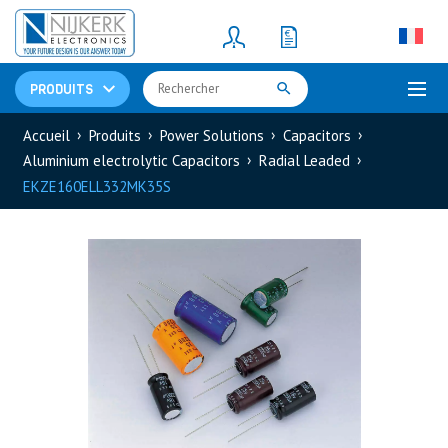
Resistors
(781)
Shunt Resistor
(781)
PRODUITS
Accueil
Produits
Power Solutions
Capacitors
Aluminium electrolytic Capacitors
Radial Leaded
EKZE160ELL332MK35S