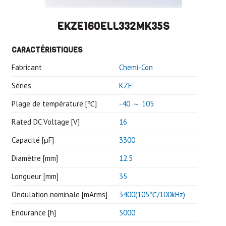
EKZE160ELL332MK35S
CARACTÉRISTIQUES
Fabricant
Chemi-Con
Séries
KZE
Plage de température [℃]
-40 ～ 105
Rated DC Voltage [V]
16
Capacité [μF]
3300
Diamètre [mm]
12.5
Longueur [mm]
35
Ondulation nominale [mArms]
3400(105℃/100kHz)
Endurance [h]
5000