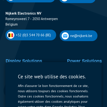
Nijkerk Electronics NV
Romeynsweel 7 - 2030 Antwerpen
Belgium
+32 (0)3 544 70 66 (BE)
ne@nijkerk.be
Display Solutions
Power Solutions
Displays
Capacitors
Ce site web utilise des cookies.
Contactors & Fuses
Afin d'assurer le bon fonctionnement de ce site,
Measurement
nous utilisons toujours des cookies fonctionnels.
Outre ces cookies fonctionnels, nous souhaitons
Resistors
également utiliser des cookies analytiques pour
suivre votre visite dans Google Analytics. Vous