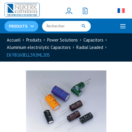
Resistors
(781)
Shunt Resistor
(781)
PRODUITS
Accueil
Produits
Power Solutions
Capacitors
Aluminium electrolytic Capacitors
Radial Leaded
EKYB160ELL392ML20S