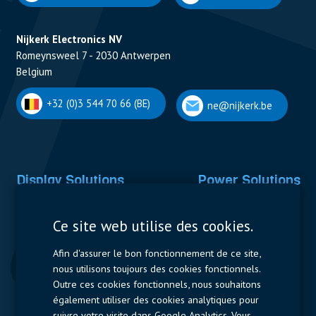
Nijkerk Electronics NV
Romeynsweel 7 - 2030 Antwerpen
Belgium
+32 (0)3 544 70 66 (BE)
ne@nijkerk.be
Display Solutions
Power Solutions
Displays
Capacitors
Ce site web utilise des cookies.
Contactors & Fuses
Afin d'assurer le bon fonctionnement de ce site,
Measurement
nous utilisons toujours des cookies fonctionnels.
Outre ces cookies fonctionnels, nous souhaitons
Resistors
également utiliser des cookies analytiques pour
suivre votre visite dans Google Analytics. Vous