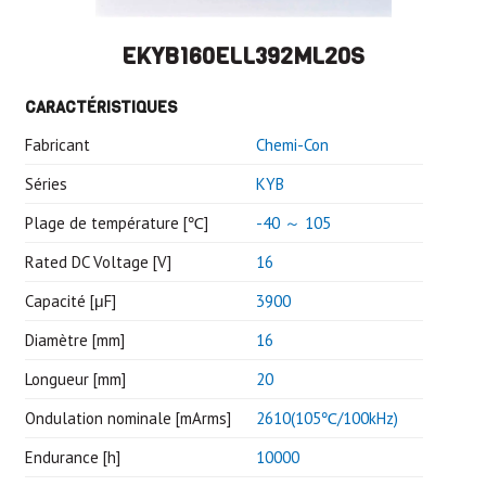
EKYB160ELL392ML20S
CARACTÉRISTIQUES
Fabricant
Chemi-Con
Séries
KYB
Plage de température [℃]
-40 ～ 105
Rated DC Voltage [V]
16
Capacité [μF]
3900
Diamètre [mm]
16
Longueur [mm]
20
Ondulation nominale [mArms]
2610(105℃/100kHz)
Endurance [h]
10000