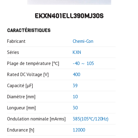
EKXN401ELL390MJ30S
CARACTÉRISTIQUES
Fabricant
Chemi-Con
Séries
KXN
Plage de température [℃]
-40 ～ 105
Rated DC Voltage [V]
400
Capacité [μF]
39
Diamètre [mm]
10
Longueur [mm]
30
Ondulation nominale [mArms]
385(105℃/120Hz)
Endurance [h]
12000