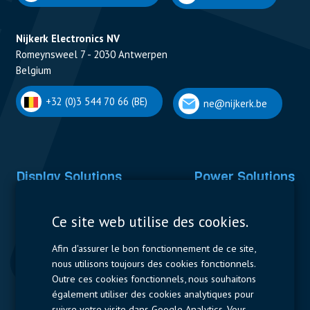
Nijkerk Electronics NV
Romeynsweel 7 - 2030 Antwerpen
Belgium
+32 (0)3 544 70 66 (BE)
ne@nijkerk.be
Display Solutions
Power Solutions
Displays
Capacitors
Ce site web utilise des cookies.
Contactors & Fuses
Afin d'assurer le bon fonctionnement de ce site,
Measurement
nous utilisons toujours des cookies fonctionnels.
Outre ces cookies fonctionnels, nous souhaitons
Resistors
également utiliser des cookies analytiques pour
suivre votre visite dans Google Analytics. Vous