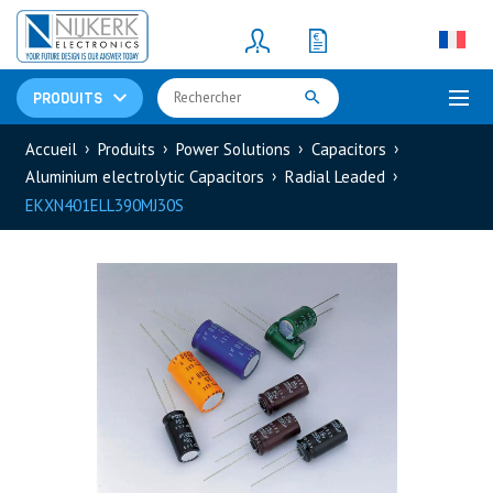
Resistors
(781)
Shunt Resistor
(781)
PRODUITS
Accueil
Produits
Power Solutions
Capacitors
Aluminium electrolytic Capacitors
Radial Leaded
EKXN401ELL390MJ30S