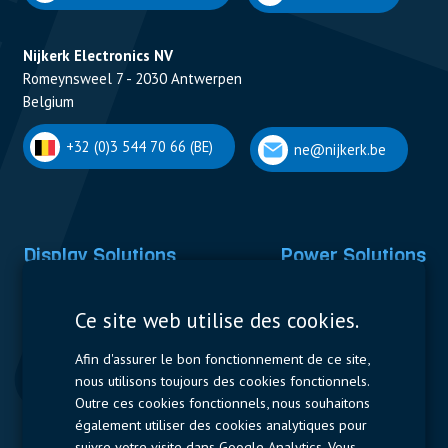
Nijkerk Electronics NV
Romeynsweel 7 - 2030 Antwerpen
Belgium
+32 (0)3 544 70 66 (BE)
ne@nijkerk.be
Display Solutions
Power Solutions
Displays
Capacitors
Ce site web utilise des cookies.
Contactors & Fuses
Afin d'assurer le bon fonctionnement de ce site,
Measurement
nous utilisons toujours des cookies fonctionnels.
Outre ces cookies fonctionnels, nous souhaitons
Resistors
également utiliser des cookies analytiques pour
suivre votre visite dans Google Analytics. Vous