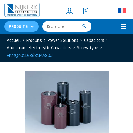
Resistors
(781)
Shunt Resistor
(781)
PRODUITS
Accueil
Produits
Power Solutions
Capacitors
Aluminium electrolytic Capacitors
Screw type
EKMQ401LGB681MA80U