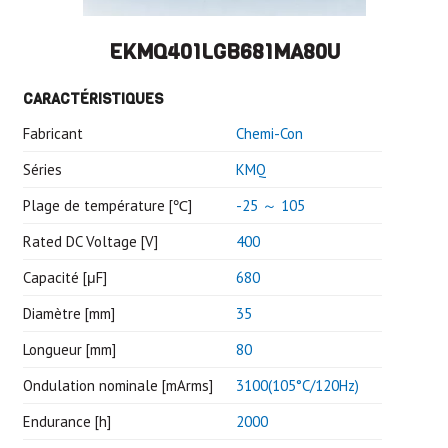
EKMQ401LGB681MA80U
CARACTÉRISTIQUES
Fabricant
Chemi-Con
Séries
KMQ
Plage de température [℃]
-25 ～ 105
Rated DC Voltage [V]
400
Capacité [μF]
680
Diamètre [mm]
35
Longueur [mm]
80
Ondulation nominale [mArms]
3100(105°C/120Hz)
Endurance [h]
2000