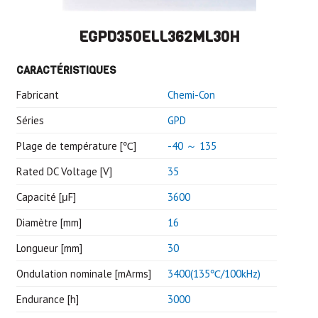
EGPD350ELL362ML30H
CARACTÉRISTIQUES
Fabricant
Chemi-Con
Séries
GPD
Plage de température [℃]
-40 ～ 135
Rated DC Voltage [V]
35
Capacité [μF]
3600
Diamètre [mm]
16
Longueur [mm]
30
Ondulation nominale [mArms]
3400(135℃/100kHz)
Endurance [h]
3000