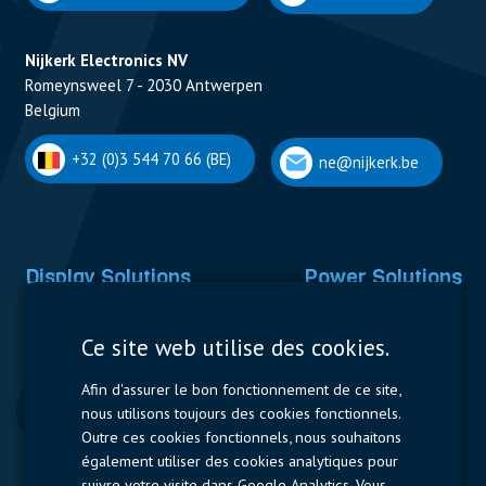
Nijkerk Electronics NV
Romeynsweel 7 - 2030 Antwerpen
Belgium
+32 (0)3 544 70 66 (BE)
ne@nijkerk.be
Display Solutions
Power Solutions
Displays
Capacitors
Ce site web utilise des cookies.
Contactors & Fuses
Afin d'assurer le bon fonctionnement de ce site,
Measurement
nous utilisons toujours des cookies fonctionnels.
Outre ces cookies fonctionnels, nous souhaitons
Resistors
également utiliser des cookies analytiques pour
suivre votre visite dans Google Analytics. Vous