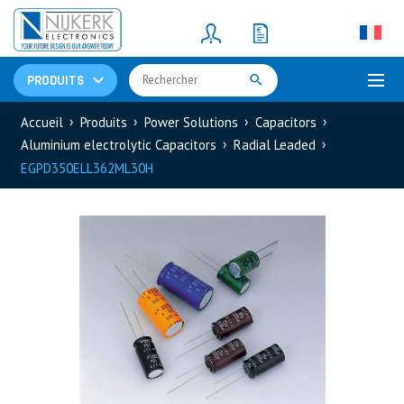
Resistors
(781)
Shunt Resistor
(781)
PRODUITS
Accueil
Produits
Power Solutions
Capacitors
Aluminium electrolytic Capacitors
Radial Leaded
EGPD350ELL362ML30H