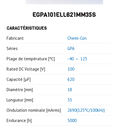
EGPA101ELL621MM35S
CARACTÉRISTIQUES
Fabricant
Chemi-Con
Séries
GPA
Plage de température [℃]
-40 ～ 125
Rated DC Voltage [V]
100
Capacité [μF]
620
Diamètre [mm]
18
Longueur [mm]
35
Ondulation nominale [mArms]
2690(125℃/100kHz)
Endurance [h]
5000