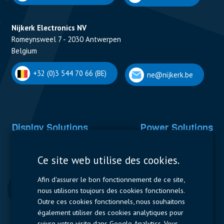
Nijkerk Electronics NV
Romeynsweel 7 - 2030 Antwerpen
Belgium
+32 (0)3 544 70 66 (BE)
ne@nijkerk.be
Display Solutions
Power Solutions
Displays
Capacitors
Ce site web utilise des cookies.
Contactors & Fuses
Afin d'assurer le bon fonctionnement de ce site,
Measurement
nous utilisons toujours des cookies fonctionnels.
Outre ces cookies fonctionnels, nous souhaitons
Resistors
également utiliser des cookies analytiques pour
suivre votre visite dans Google Analytics. Vous