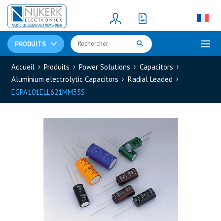
Resistors
(781)
Shunt Resistor
(781)
PRODUITS
Accueil
Produits
Power Solutions
Capacitors
Aluminium electrolytic Capacitors
Radial Leaded
EGPA101ELL621MM35S