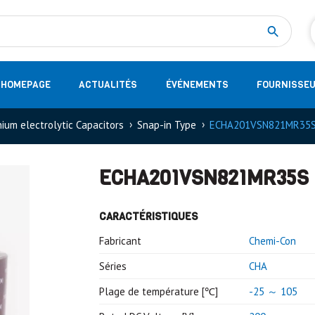
Measurement
(32)
DC Energy Meters
(3)
EVCC (Electric Vehicle Communication Controller)
(1)
Shunt based measurement modules CAN
(28)
HOMEPAGE
ACTUALITÉS
ÉVÉNEMENTS
FOURNISSE
ium electrolytic Capacitors
Snap-in Type
ECHA201VSN821MR35
ECHA201VSN821MR35S
CARACTÉRISTIQUES
Fabricant
Chemi-Con
Séries
CHA
Plage de température [℃]
-25 ～ 105