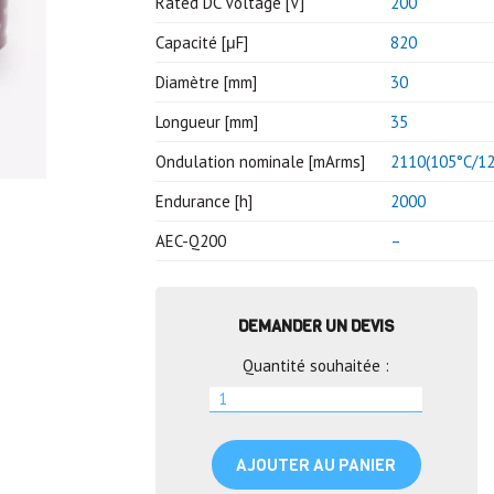
Rated DC Voltage [V]
200
Capacité [μF]
820
Diamètre [mm]
30
Longueur [mm]
35
Ondulation nominale [mArms]
2110(105°C/12
Endurance [h]
2000
AEC-Q200
–
DEMANDER UN DEVIS
Quantité souhaitée :
AJOUTER AU PANIER