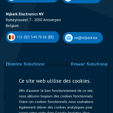
Nijkerk Electronics NV
Romeynsweel 7 - 2030 Antwerpen
Belgium
+32 (0)3 544 70 66 (BE)
ne@nijkerk.be
Display Solutions
Power Solutions
Displays
Capacitors
Ce site web utilise des cookies.
Contactors & Fuses
Afin d'assurer le bon fonctionnement de ce site,
Measurement
nous utilisons toujours des cookies fonctionnels.
Outre ces cookies fonctionnels, nous souhaitons
Resistors
également utiliser des cookies analytiques pour
suivre votre visite dans Google Analytics. Vous