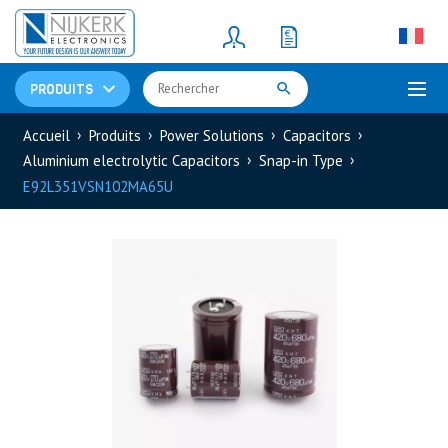
Resistors
(781)
Shunt Resistor
(781)
PRODUITS
Accueil
Produits
Power Solutions
Capacitors
Aluminium electrolytic Capacitors
Snap-in Type
E92L351VSN102MA65U