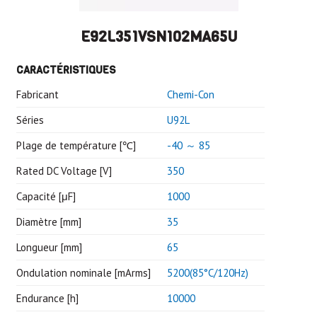
E92L351VSN102MA65U
CARACTÉRISTIQUES
Fabricant
Chemi-Con
Séries
U92L
Plage de température [℃]
-40 ～ 85
Rated DC Voltage [V]
350
Capacité [μF]
1000
Diamètre [mm]
35
Longueur [mm]
65
Ondulation nominale [mArms]
5200(85°C/120Hz)
Endurance [h]
10000